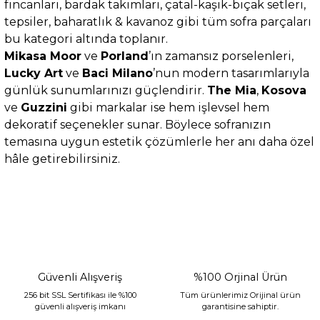
fincanları, bardak takımları, çatal-kaşık-bıçak setleri,
tepsiler, baharatlık & kavanoz gibi tüm sofra parçaları
bu kategori altında toplanır.
Mikasa Moor
ve
Porland
’ın zamansız porselenleri,
Lucky Art
ve
Baci Milano
’nun modern tasarımlarıyla
günlük sunumlarınızı güçlendirir.
The Mia
,
Kosova
ve
Guzzini
gibi markalar ise hem işlevsel hem
dekoratif seçenekler sunar. Böylece sofranızın
temasına uygun estetik çözümlerle her anı daha özel
hâle getirebilirsiniz.
Güvenli Alışveriş
%100 Orjinal Ürün
256 bit SSL Sertifikası ile %100
Tüm ürünlerimiz Orijinal ürün
güvenli alışveriş imkanı
garantisine sahiptir.