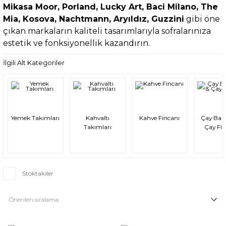
Mikasa Moor, Porland, Lucky Art, Baci Milano, The
Mia, Kosova, Nachtmann, Aryıldız, Guzzini
gibi öne
çıkan markaların kaliteli tasarımlarıyla sofralarınıza
estetik ve fonksiyonellik kazandırın.
İlgili Alt Kategoriler
Yemek Takımları
Kahvaltı
Kahve Fincanı
Çay Bar
Takımları
Çay Fi
Stoktakiler