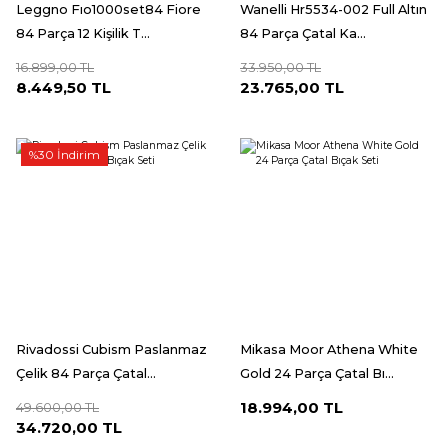
Leggno Fıo1000set84 Fiore
Wanelli Hr5534-002 Full Altın
84 Parça 12 Kişilik T...
84 Parça Çatal Ka...
16.899,00 TL
33.950,00 TL
8.449,50 TL
23.765,00 TL
%30 İndirim
Rivadossi Cubism Paslanmaz
Mikasa Moor Athena White
Çelik 84 Parça Çatal...
Gold 24 Parça Çatal Bı...
18.994,00 TL
49.600,00 TL
34.720,00 TL