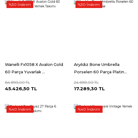
%30 İndirim
%30 İndirim
Wanelli Fx1058 X Avalon Gold
Aryıldız Bone Umbrella
60 Parça Yuvarlak ...
Porselen 60 Parça Platin...
64.895,00 TL
24.699,00 TL
45.426,50 TL
17.289,30 TL
%40 İndirim
%40 İndirim