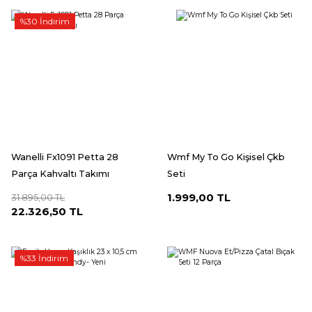
%30 İndirim
Wanelli Fx1091 Petta 28
Wmf My To Go Kişisel Çkb
Parça Kahvaltı Takımı
Seti
1.999,00 TL
31.895,00 TL
22.326,50 TL
%33 İndirim