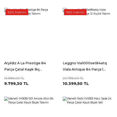
%30 İndirim
%50 İndirim
Aryıldız A La Prestige 84
Leggno Vıa1000set84atq
Parça Çatal Kaşık Bıç...
Viala Antıque 84 Parça 1...
13.999,00 TL
20.799,00 TL
9.799,30 TL
10.399,50 TL