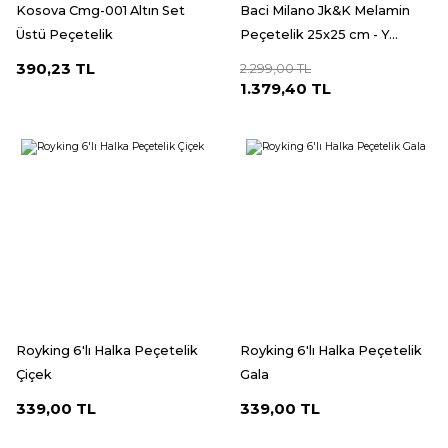
Kosova Cmg-001 Altın Set
Baci Milano Jk&K Melamin
Üstü Peçetelik
Peçetelik 25x25 cm - Y...
390,23 TL
2.299,00 TL
1.379,40 TL
Royking 6'lı Halka Peçetelik
Royking 6'lı Halka Peçetelik
Çiçek
Gala
339,00 TL
339,00 TL