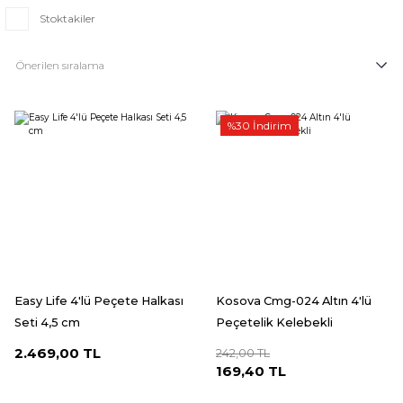
Stoktakiler
%30 İndirim
Easy Life 4'lü Peçete Halkası
Kosova Cmg-024 Altın 4'lü
Seti 4,5 cm
Peçetelik Kelebekli
2.469,00 TL
242,00 TL
169,40 TL