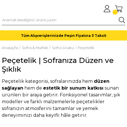
Tüm Alışverişlerinizde Peşin Fiyatına 3 Taksit
Anasayfa
Sofra & Mutfak
Sofra Grubu
Peçetelik
Peçetelik | Sofranıza Düzen ve
Şıklık
Peçetelik kategorisi, sofralarınızda hem
düzen
sağlayan
hem de
estetik bir sunum katkısı
sunan
ürünleri bir araya getirir. Fonksiyonel tasarımlar, şık
modeller ve farklı malzemelerle peçetelikler
sofranızın atmosferini tamamlar ve yemek
deneyiminizi daha keyifli hâle getirir.