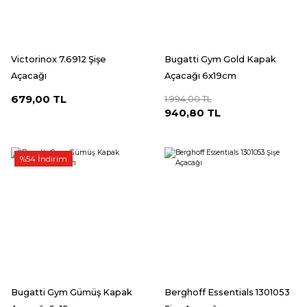
Victorinox 7.6912 Şişe
Bugatti Gym Gold Kapak
Açacağı
Açacağı 6x19cm
679,00 TL
1.994,00 TL
940,80 TL
%54 İndirim
Bugatti Gym Gümüş Kapak
Berghoff Essentials 1301053