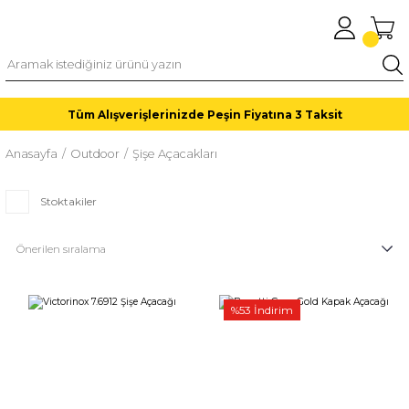
Tüm Alışverişlerinizde Peşin Fiyatına 3 Taksit
Anasayfa
Outdoor
Şişe Açacakları
Stoktakiler
%53 İndirim