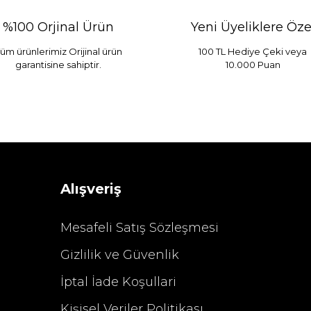
%100 Orjinal Ürün
Yeni Üyeliklere Öze
üm ürünlerimiz Orijinal ürün
100 TL Hediye Çeki veya
garantisine sahiptir.
10.000 Puan
Alışveriş
Mesafeli Satış Sözleşmesi
Gizlilik ve Güvenlik
İptal İade Koşullari
Kişisel Veriler Politikası