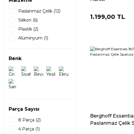
Malzeme
Aryıldız (3)
AdHoc (2)
Paslanmaz Çelik (12)
1.199,00 TL
Porland (2)
Silikon (6)
Alessi (1)
Plastik (2)
Emile Henry (1)
Alüminyum (1)
KitchenAid (1)
Renk
Parça Sayısı
Berghoff Essential
8 Parça (2)
Paslanmaz Çelik Sp
4 Parça (1)