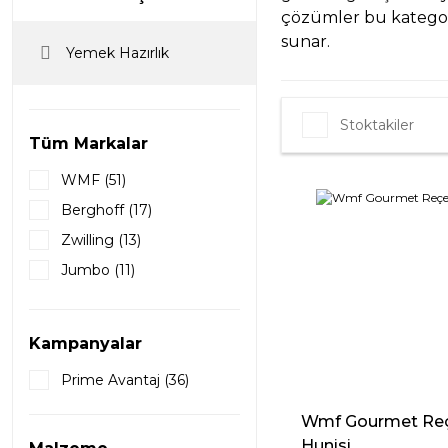
çözümler bu kategori
sunar.
Yemek Hazırlık
Stoktakiler
Tüm Markalar
WMF (51)
Berghoff (17)
Zwilling (13)
Jumbo (11)
Primanova (8)
Joseph Joseph (7)
Kampanyalar
Oxo (7)
Prime Avantaj (36)
The Mia (7)
Leggno (5)
Wmf Gourmet Re
Hunisi