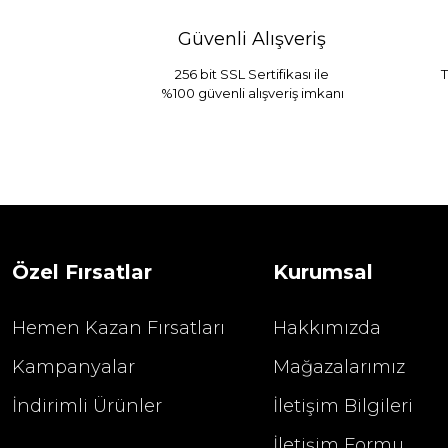
Güvenli Alışveriş
256 bit SSL Sertifikası ile
T
%100 güvenli alışveriş imkanı
Özel Fırsatlar
Kurumsal
Hemen Kazan Fırsatları
Hakkımızda
Kampanyalar
Mağazalarımız
İndirimli Ürünler
İletişim Bilgileri
İletişim Formu