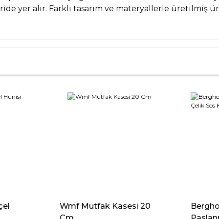
de yer alır. Farklı tasarım ve materyallerle üretilmiş ü
çel
Wmf Mutfak Kasesi 20
Bergho
Cm
Paslan