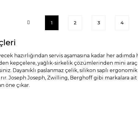
1
2
3
4
leri
yecek hazırlığından servis aşamasına kadar her adımda h
den kepçelere, yağlık-sirkelik çözümlerinden mini ara
siniz. Dayanıklı paslanmaz çelik, silikon saplı ergonomi
dırır. Joseph Joseph, Zwilling, Berghoff gibi markalara 
n öne çıkar.