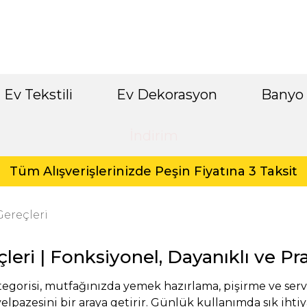
Ev Tekstili
Ev Dekorasyon
Banyo
İndirim
Tüm Alışverişlerinizde Peşin Fiyatına 3 Taksit
ereçleri
leri | Fonksiyonel, Dayanıklı ve Pr
egorisi, mutfağınızda yemek hazırlama, pişirme ve serv
lpazesini bir araya getirir. Günlük kullanımda sık ihtiy