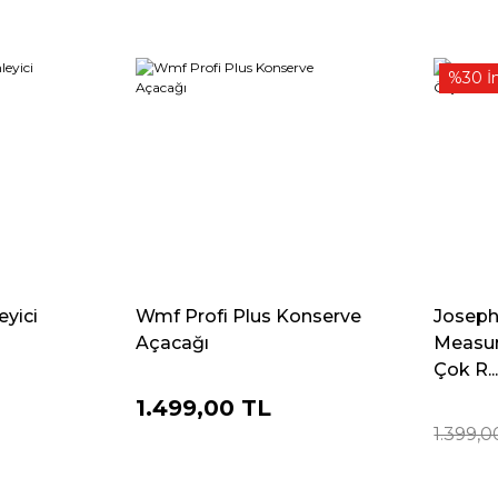
%30 İ
eyici
Wmf Profi Plus Konserve
Joseph
Açacağı
Measur
Çok R..
1.499,00 TL
1.399,0