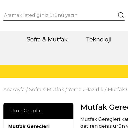
Sofra & Mutfak
Teknoloji
Anasayfa
Sofra & Mutfak
Yemek Hazırlık
Mutfak G
Mutfak Gereç
Ürün Grupları
Mutfak Gereçleri kat
getiren geniş ürün ye
Mutfak Gereçleri