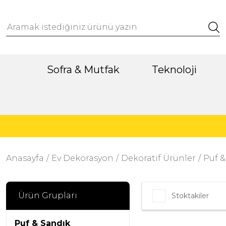
Sofra & Mutfak
Teknoloji
Anasayfa
Ev Dekorasyon
Dekoratif Ürünler
Puf &
Ürün Grupları
Stoktakiler
Puf & Sandık