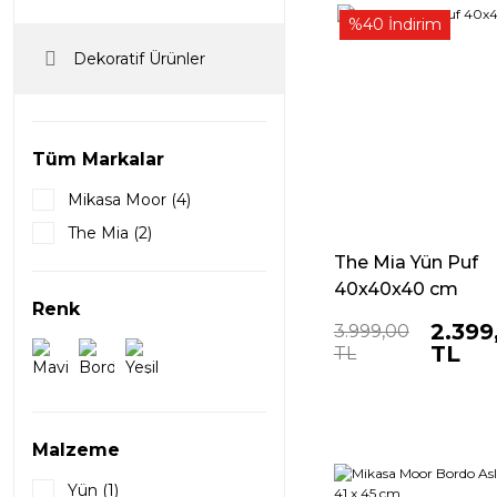
%40 İndirim
Dekoratif Ürünler
Tüm Markalar
Mikasa Moor (4)
The Mia (2)
The Mia Yün Puf
40x40x40 cm
Renk
2.399
3.999,00
TL
TL
Malzeme
Yün (1)