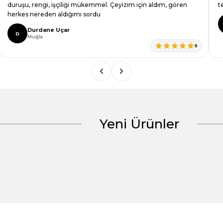
duruşu, rengi, işçiliği mükemmel. Çeyizim için aldım, gören
t
herkes nereden aldığımı sordu
Durdane Uçar
D
Muğla
5
Yeni Ürünler