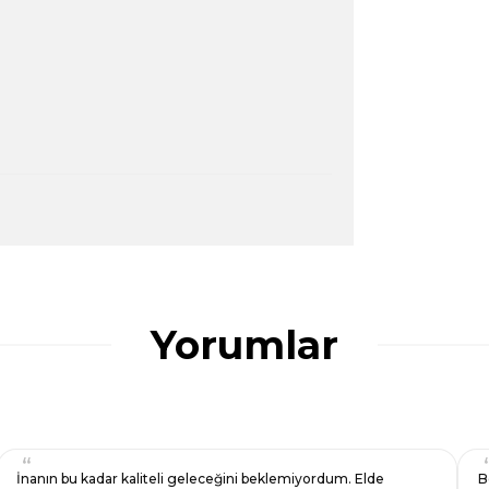
ularda yetersiz gördüğünüz noktaları öneri
ğru seçim yapmasına yardımcı olun.
Yorumlar
İnanın bu kadar kaliteli geleceğini beklemiyordum. Elde
B