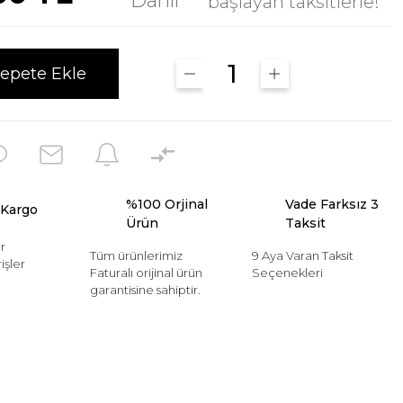
Dahil
başlayan taksitlerle!
epete Ekle
%100 Orjinal
Vade Farksız 3
 Kargo
Ürün
Taksit
r
Tüm ürünlerimiz
9 Aya Varan Taksit
işler
Faturalı orijinal ürün
Seçenekleri
garantisine sahiptir.