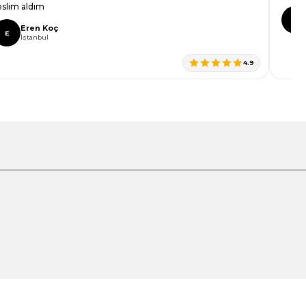
eslim aldım
S
Eren Koç
E
İstanbul
4.9