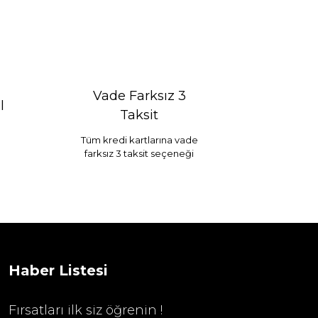
Vade Farksız 3
l
Taksit
Tüm kredi kartlarına vade
farksız 3 taksit seçeneği
Selim Dekor Chain 15x20 Çerçeve Vizon
...
1.595,00 TL
Haber Listesi
Fırsatları ilk siz öğrenin !