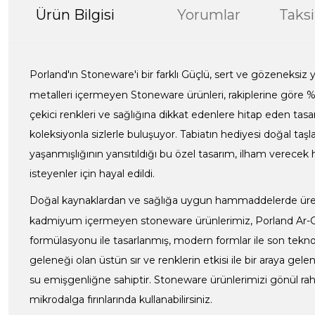
Ürün Bilgisi
Yorumlar
Taksi
Porland'ın Stoneware'i bir farklı Güçlü, sert ve gözeneksiz
metalleri içermeyen Stoneware ürünleri, rakiplerine göre % 0
çekici renkleri ve sağlığına dikkat edenlere hitap eden tasa
koleksiyonla sizlerle buluşuyor. Tabiatın hediyesi doğal taşla
yaşanmışlığının yansıtıldığı bu özel tasarım, ilham verecek 
isteyenler için hayal edildi.
Doğal kaynaklardan ve sağlığa uygun hammaddelerde üreti
kadmiyum içermeyen stoneware ürünlerimiz, Porland Ar-Ge'
formülasyonu ile tasarlanmış, modern formlar ile son teknoloj
geleneği olan üstün sır ve renklerin etkisi ile bir araya gele
su emişgenliğne sahiptir. Stoneware ürünlerimizi gönül rahatl
mikrodalga fırınlarında kullanabilirsiniz.