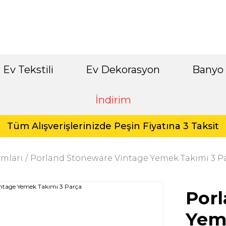
Ev Tekstili
Ev Dekorasyon
Banyo
İndirim
Tüm Alışverişlerinizde Peşin Fiyatına 3 Taksit
mları
Porland Stoneware Vintage Yemek Takımı 3 P
Por
Yem