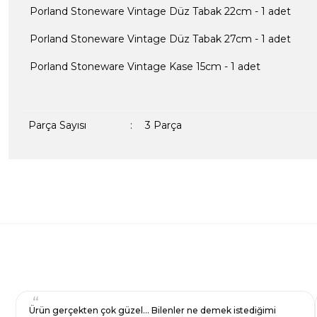
Porland Stoneware Vintage Düz Tabak 22cm - 1 adet
Porland Stoneware Vintage Düz Tabak 27cm - 1 adet
Porland Stoneware Vintage Kase 15cm - 1 adet
Parça Sayısı
:
3 Parça
Bu ürünün fiyat bilgisi, resim, ürün açıklamalarında ve diğer kon
formunu kullanarak tarafımıza iletebilirsiniz.
Bir dakikanızı ayırın, yorumunuzla başkalarının do
Görüş ve önerileriniz için teşekkür ederiz.
Ürün resmi kalitesiz, bozuk veya görüntülenemiyor.
Yorum Yaz
Ürün açıklamasında eksik bilgiler bulunuyor.
Ürün bilgilerinde hatalar bulunuyor.
Ürün fiyatı diğer sitelerden daha pahalı.
Ürün gerçekten çok güzel… Bilenler ne demek istediğimi