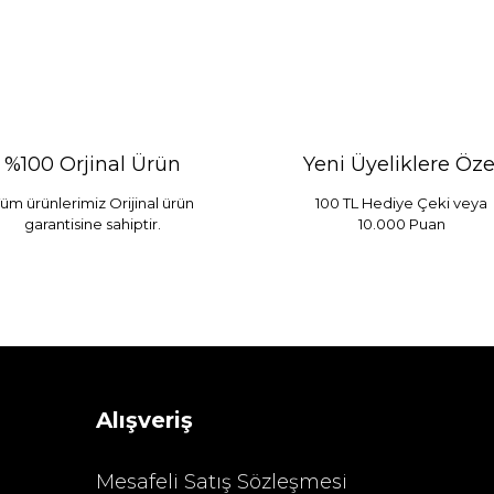
%100 Orjinal Ürün
Yeni Üyeliklere Öze
üm ürünlerimiz Orijinal ürün
100 TL Hediye Çeki veya
garantisine sahiptir.
10.000 Puan
 Mint
Sarev Elfıda Flanel Nevresim Takımı Çift Kişili
 TL
4.400,00 TL
Alışveriş
Mesafeli Satış Sözleşmesi