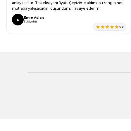
Bu ürüne benzer farklı alternatifler olmalı.
anlayacaktır. Tek eksi yanı fiyatı. Çeyizime aldım; bu rengin her
mutfağa yakışacağını düşündüm. Tavsiye ederim.
Emre Aslan
E
Eskişehir
4.8
Gönder
%30 İndirim