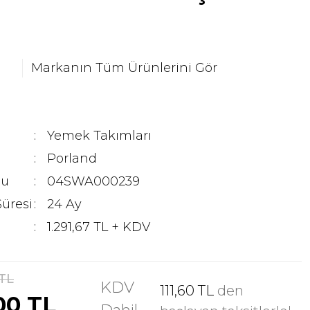
Markanın Tüm Ürünlerini Gör
Yemek Takımları
Porland
du
04SWA000239
Süresi
24 Ay
1.291,67 TL + KDV
 TL
KDV
111,60 TL
den
00 TL