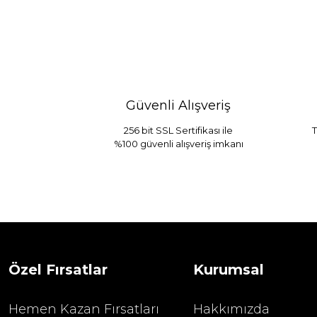
Güvenli Alışveriş
256 bit SSL Sertifikası ile
T
%100 güvenli alışveriş imkanı
Sarev Jahara Yatak Örtüsü Çift Kişilik
1.680,00
2.400,00 TL
Özel Fırsatlar
Kurumsal
Hemen Kazan Fırsatları
Hakkımızda