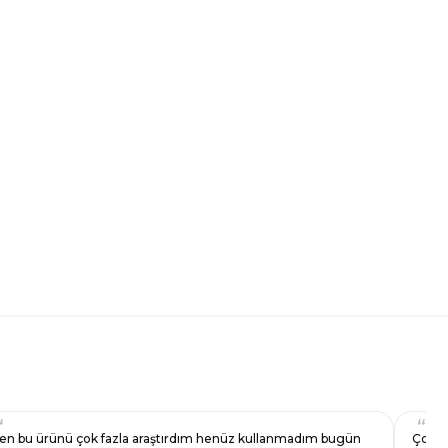
en bu ürünü çok fazla araştırdım henüz kullanmadım bugün
Çok za