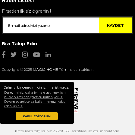
Haber Listesi
Fırsatları ilk siz öğrenin !
KAYDET
Bizi Takip Edin
Copyright © 2025
MAGIC HOME
Tüm hakları saklıdır.
Daha iyi bir deneyim için izninizi istiyoruz.
Deneyiminizi daha iyi hale getirmek için
bu web sitesinde çerezleri kullanıyoruz.
Devam ederek çerez kullanımımızı kabul
edebilirsiniz.
KABUL EDİYORUM
Kredi kartı bilgileriniz 256bit SSL sertifikası ile korunmaktadır.