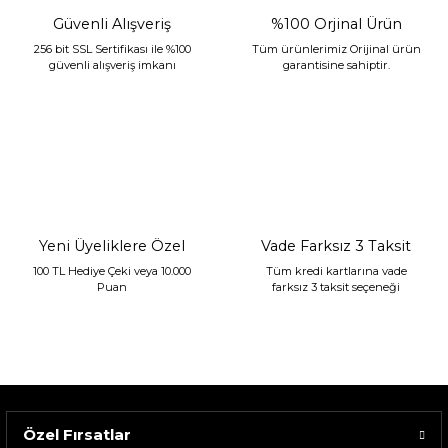
Güvenli Alışveriş
%100 Orjinal Ürün
256 bit SSL Sertifikası ile %100
Tüm ürünlerimiz Orijinal ürün
güvenli alışveriş imkanı
garantisine sahiptir.
Yeni Üyeliklere Özel
Vade Farksız 3 Taksit
100 TL Hediye Çeki veya 10.000
Tüm kredi kartlarına vade
Puan
farksız 3 taksit seçeneği
Özel Fırsatlar