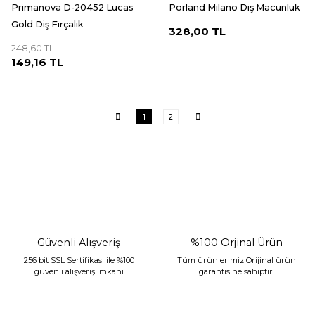
Primanova D-20452 Lucas
Porland Milano Diş Macunluk
Gold Diş Fırçalık
328,00 TL
248,60 TL
149,16 TL
1
2
Güvenli Alışveriş
%100 Orjinal Ürün
256 bit SSL Sertifikası ile %100
Tüm ürünlerimiz Orijinal ürün
güvenli alışveriş imkanı
garantisine sahiptir.