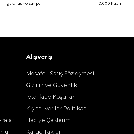
garantisine sahiptir.
10.000 Puan
Alışveriş
Mesafeli Satış Sözleşmesi
Gizlilik ve Güvenlik
İptal İade Koşullari
Kişisel Veriler Politikası
raları
Hediye Çeklerim
rmu
Kargo Takibi