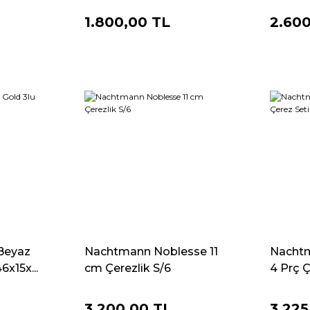
1.800,00 TL
2.60
Beyaz
Nachtmann Noblesse 11
Nacht
6x15x...
cm Çerezlik S/6
4 Prç Ç
3.200,00 TL
3.225