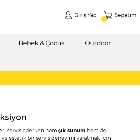
Giriş Yap
Sepetim
Bebek & Çocuk
Outdoor
nksiyon
leri servis ederken hem
şık sunum
hem de
 ve estetik bir servis deneyimi yaratmak için