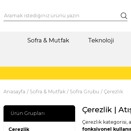
Sofra & Mutfak
Teknoloji
Anasayfa
Sofra & Mutfak
Sofra Grubu
Çerezlik
Çerezlik | A
Ürün Grupları
Çerezlik kategorisi,
fonksiyonel kullan
Çerezlik