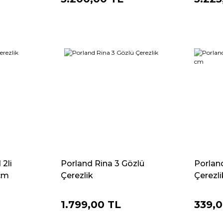
2li
Porland Rina 3 Gözlü
Porland
5cm
Çerezlik
Çerezli
1.799,00 TL
339,