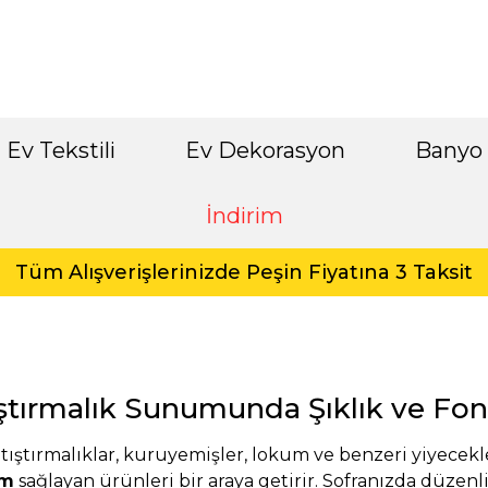
Ev Tekstili
Ev Dekorasyon
Banyo
İndirim
Tüm Alışverişlerinizde Peşin Fiyatına 3 Taksit
tıştırmalık Sunumunda Şıklık ve Fo
 atıştırmalıklar, kuruyemişler, lokum ve benzeri yiyecek
ım
sağlayan ürünleri bir araya getirir. Sofranızda düzenli