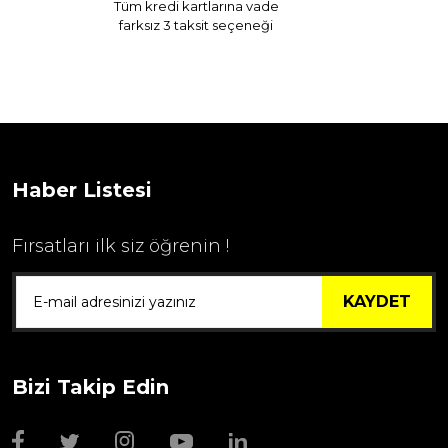
Tüm kredi kartlarına vade
farksız 3 taksit seçeneği
Haber Listesi
Fırsatları ilk siz öğrenin !
KAYDET
Bizi Takip Edin