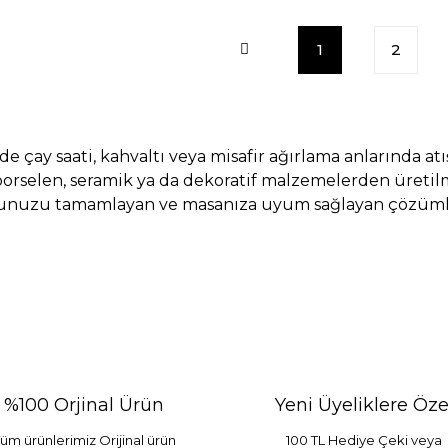
1
2
de çay saati, kahvaltı veya misafir ağırlama anlarında atı
porselen, seramik ya da dekoratif malzemelerden üretilm
unuzu tamamlayan ve masanıza uyum sağlayan çözümle
%100 Orjinal Ürün
Yeni Üyeliklere Öze
üm ürünlerimiz Orijinal ürün
100 TL Hediye Çeki veya