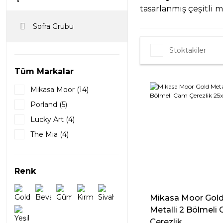
tasarlanmış çeşitli 
Sofra Grubu
Stoktakiler
Tüm Markalar
Mikasa Moor (14)
Porland (5)
Lucky Art (4)
The Mia (4)
Baci Milano (2)
Nachtmann (2)
Renk
Kosova (1)
Lamedore (1)
Mikasa Moor Gol
Wanelli (1)
Metalli 2 Bölmeli
Çerezlik...