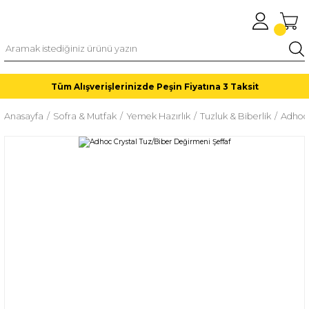
Tüm Alışverişlerinizde Peşin Fiyatına 3 Taksit
Anasayfa
Sofra & Mutfak
Yemek Hazırlık
Tuzluk & Biberlik
Adhoc 