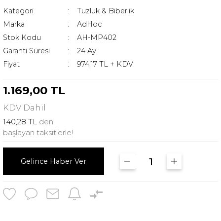
Kategori
Tuzluk & Biberlik
Marka
AdHoc
Stok Kodu
AH-MP402
Garanti Süresi
24 Ay
Fiyat
974,17 TL + KDV
1.169,00 TL
KDV
Dahil
140,28 TL
den
başlayan taksitlerle!
Gelince Haber Ver