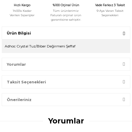
Hızlı Kargo
%100 Orjinal Ürün
Vade Farksız 3 Taksit
14:00'a Kadar
Tüm ürünlerimiz
9 Aya Varan Taksit
Verilen Siparişler
Faturalı orijinal ürün
Seçenekleri
garantisine sahiptir.
Ürün Bilgisi
Adhoc Crystal Tuz/Biber Değirmeni Şeffaf
Yorumlar
Taksit Seçenekleri
Bir dakikanızı ayırın, yorumunuzla başkalarının doğru seçim
yapmasına yardımcı olun.
Önerileriniz
Yorum Yaz
Bu ürünün fiyat bilgisi, resim, ürün açıklamalarında ve diğer
konularda yetersiz gördüğünüz noktaları öneri formunu
Yorumlar
kullanarak tarafımıza iletebilirsiniz.
Görüş ve önerileriniz için teşekkür ederiz.