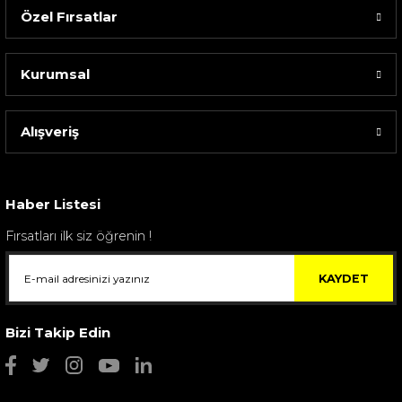
Özel Fırsatlar
Kurumsal
Alışveriş
Sarev Elfıda Flanel Nevresim Takımı Çift Kişili...
4.400,00 TL
Haber Listesi
Fırsatları ilk siz öğrenin !
KAYDET
Bizi Takip Edin