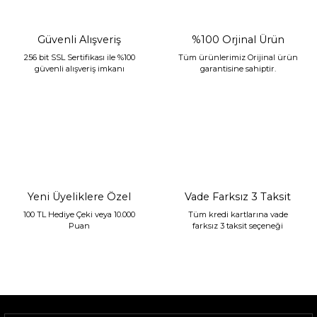
Güvenli Alışveriş
%100 Orjinal Ürün
256 bit SSL Sertifikası ile %100
Tüm ürünlerimiz Orijinal ürün
güvenli alışveriş imkanı
garantisine sahiptir.
Sarev Jahara Yatak Örtüsü Çift Kişilik Mint
2.400,00 TL
1.680,00 TL
Yeni Üyeliklere Özel
Vade Farksız 3 Taksit
100 TL Hediye Çeki veya 10.000
Tüm kredi kartlarına vade
Puan
farksız 3 taksit seçeneği