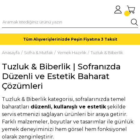
Tüm Alışverişlerinizde Peşin Fiyatına 3 Taksit
Anasayfa
Sofra & Mutfak
Yemek Hazırlık
Tuzluk & Biberlik
Tuzluk & Biberlik | Sofranızda
Düzenli ve Estetik Baharat
Çözümleri
Tuzluk & Biberlik kategorisi, sofralarınızda temel
baharatları
düzenli, kullanışlı ve estetik
şekilde
servis etmenizi sağlayan ürünleri bir araya getirir.
Farklı malzemeler, boyutlar ve tasarımlar ile günlük
yemek deneyiminizi hem görsel hem fonksiyonel
olarak zenginleştirir.