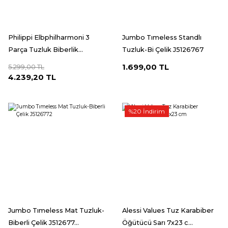
Philippi Elbphilharmoni 3
Jumbo Tımeless Standlı
Parça Tuzluk Biberlik...
Tuzluk-Bi Çelik J5126767
1.699,00 TL
5.299,00 TL
4.239,20 TL
%20 İndirim
Jumbo Tımeless Mat Tuzluk-
Alessi Values Tuz Karabiber
Biberli Çelik J512677...
Öğütücü Sarı 7x23 c...