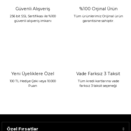
Güvenli Alışveriş
%100 Orjinal Ürün
256 bit SSL Sertifikası ile %100
Tüm ürünlerimiz Orijinal ürün
güvenli alışveriş imkanı
garantisine sahiptir.
Yeni Üyeliklere Özel
Vade Farksız 3 Taksit
100 TL Hediye Çeki veya 10.000
Tüm kredi kartlarına vade
Puan
farksız 3 taksit seçeneği
Özel Fırsatlar