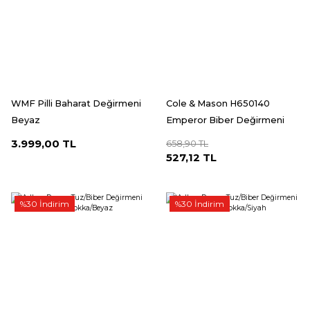
WMF Pilli Baharat Değirmeni
Cole & Mason H650140
Beyaz
Emperor Biber Değirmeni
3.999,00 TL
658,90 TL
527,12 TL
%30 İndirim
%30 İndirim