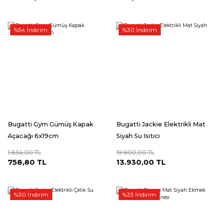
%54 İndirim
%30 İndirim
Bugatti Gym Gümüş Kapak
Bugatti Jackie Elektrikli Mat
Açacağı 6x19cm
Siyah Su Isıtıcı
1.634,00 TL
19.900,00 TL
758,80 TL
13.930,00 TL
%30 İndirim
%33 İndirim