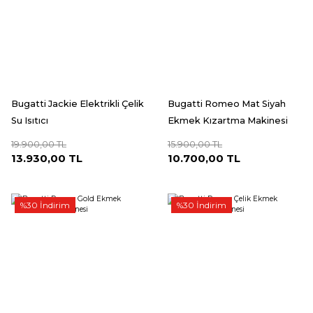
Bugatti Jackie Elektrikli Çelik
Bugatti Romeo Mat Siyah
Su Isıtıcı
Ekmek Kızartma Makinesi
19.900,00 TL
15.900,00 TL
13.930,00 TL
10.700,00 TL
%30 İndirim
%30 İndirim