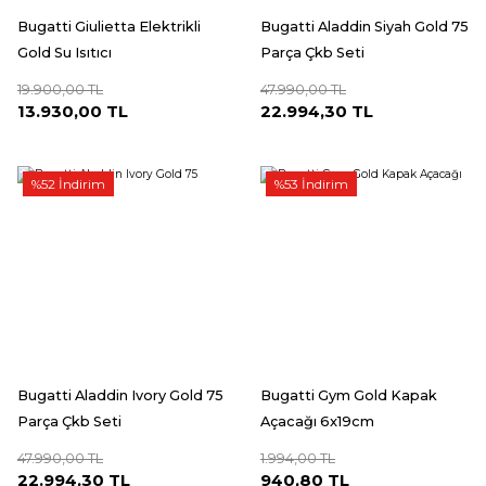
Bugatti Giulietta Elektrikli
Bugatti Aladdin Siyah Gold 75
Gold Su Isıtıcı
Parça Çkb Seti
19.900,00 TL
47.990,00 TL
13.930,00 TL
22.994,30 TL
%52 İndirim
%53 İndirim
Bugatti Aladdin Ivory Gold 75
Bugatti Gym Gold Kapak
Parça Çkb Seti
Açacağı 6x19cm
47.990,00 TL
1.994,00 TL
22.994,30 TL
940,80 TL