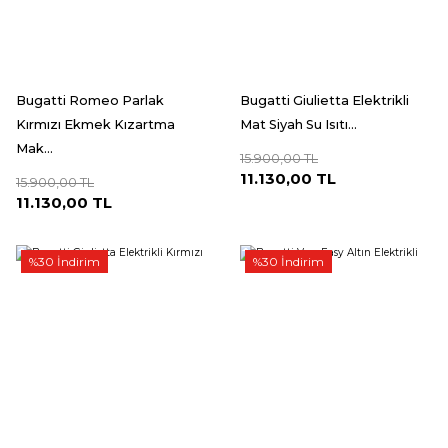
Bugatti Romeo Parlak
Bugatti Giulietta Elektrikli
Kırmızı Ekmek Kızartma
Mat Siyah Su Isıtı...
Mak...
15.900,00 TL
11.130,00 TL
15.900,00 TL
11.130,00 TL
%30 İndirim
%30 İndirim