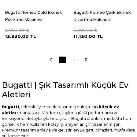
Bugatti Romeo Gold Ekmek
Bugatti Romeo Çelik Ekmek
Kızartma Makinesi
Kızartma Makinesi
19.900,00 TL
15.900,00 TL
13.930,00 TL
11.130,00 TL
1
2
Bugatti | Şık Tasarımlı Küçük Ev
Aletleri
Bugatti
, teknolojiyi estetik tasarımla buluşturan
küçük ev
aletleri
markasıdır. Modern çizgileri, güçlü performansı ve
fonksiyonel detaylarıyla öne çıkan Bugatti ürünleri; mutfakta hem
görsellik hem kullanım kolaylığı arayanlar için tasarlanmıştır.
Premium tasarım anlayışıyla geliştirilen Bugatti cihazları, mutfaklara
stil kazandırır.