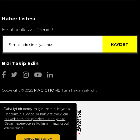
4.400,00 TL
Haber Listesi
Fırsatları ilk siz öğrenin !
KAYDET
Bizi Takip Edin
Copyright © 2025
MAGIC HOME
Tüm hakları saklıdır.
Daha iyi bir deneyim için izninizi istiyoruz.
Deneyiminizi daha iyi hale getirmek için
bu web sitesinde çerezleri kullanıyoruz.
Devam ederek çerez kullanımımızı kabul
Selim Dekor Chain 15x20 Çerçeve Vizon
edebilirsiniz.
1.595,00 TL
KABUL EDİYORUM