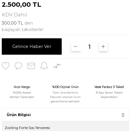
2.500,00 TL
KDV
Dahil
300,00 TL
den
başlayan taksitlerle!
Gelince Haber Ver
Hızlı Kargo
%100 Orjinal Ürün
Vade Farksız 3 Taksit
14:00'a Kadar
Tüm ürünlerimiz
9 Aya Varan Taksit
Verilen Siparişler
Faturalı orijinal ürün
Seçenekleri
garantisine sahiptir.
Ürün Bilgisi
Zwilling Forte Sos Tenceresi