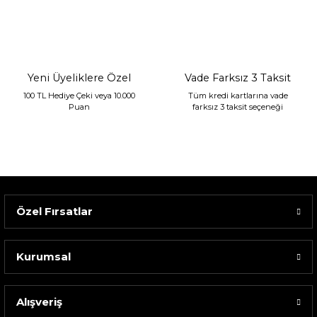
Sarev Jahara Yatak Örtüsü Çift Kişilik Mint
2.400,00 TL
1.680,00 TL
Yeni Üyeliklere Özel
Vade Farksız 3 Taksit
100 TL Hediye Çeki veya 10.000
Tüm kredi kartlarına vade
Puan
farksız 3 taksit seçeneği
Özel Fırsatlar
Kurumsal
Alışveriş
Sarev Elfıda Flanel Nevresim Takımı Çift Kişili...