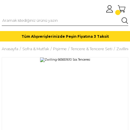
Tüm Alışverişlerinizde Peşin Fiyatına 3 Taksit
Anasayfa
Sofra & Mutfak
Pişirme
Tencere & Tencere Seti
Zwillin