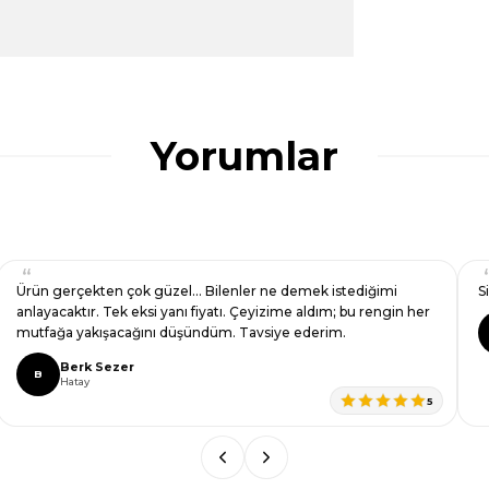
ularda yetersiz gördüğünüz noktaları öneri
ğru seçim yapmasına yardımcı olun.
Yorumlar
Ürün gerçekten çok güzel… Bilenler ne demek istediğimi
S
anlayacaktır. Tek eksi yanı fiyatı. Çeyizime aldım; bu rengin her
mutfağa yakışacağını düşündüm. Tavsiye ederim.
Berk Sezer
B
Hatay
5