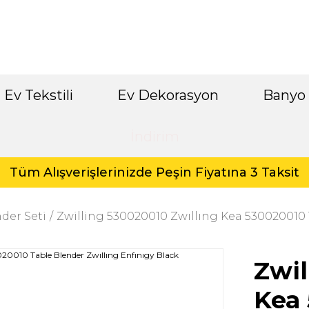
Ev Tekstili
Ev Dekorasyon
Banyo
İndirim
Tüm Alışverişlerinizde Peşin Fiyatına 3 Taksit
der Seti
Zwilling 530020010 Zwıllıng Kea 530020010 
Zwil
Kea 