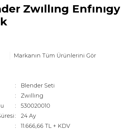
der Zwıllıng Enfınıgy
ck
Markanın Tüm Ürünlerini Gör
Blender Seti
Zwilling
du
530020010
Süresi
24 Ay
11.666,66 TL + KDV