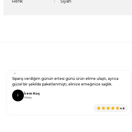
Renk
:
Siyah
Bu ürünün fiyat bilgisi, resim, ürün açıklamalarında ve diğer kon
formunu kullanarak tarafımıza iletebilirsiniz.
Bir dakikanızı ayırın, yorumunuzla başkalarının do
Görüş ve önerileriniz için teşekkür ederiz.
Ürün resmi kalitesiz, bozuk veya görüntülenemiyor.
Yorum Yaz
Ürün açıklamasında eksik bilgiler bulunuyor.
Ürün bilgilerinde hatalar bulunuyor.
Ürün fiyatı diğer sitelerden daha pahalı.
Sipariş verdiğim günün ertesi günü ürün elime ulaştı, ayrıca
Bu ürüne benzer farklı alternatifler olmalı.
güzel bir şekilde paketlenmişti, elinize emeğinize sağlık.
İrem Koç
İ
Hatay
4.8
Gönder