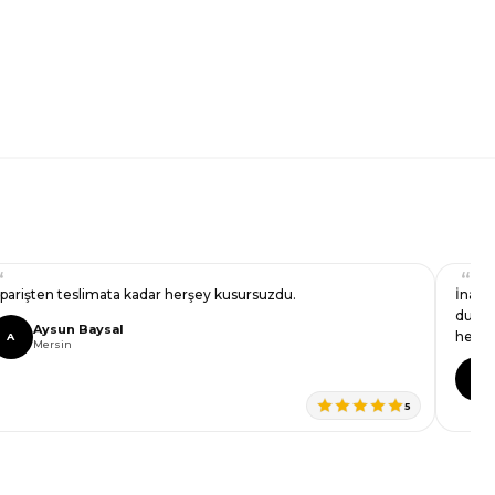
iparişten teslimata kadar herşey kusursuzdu.
İnanı
duruş
Aysun Baysal
herke
A
Mersin
Z
5