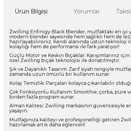
Ürün Bilgisi
Yorumlar
Taksi
Zwilling Enfinigy Black Blender, mutfaktaki en iyi 
modern blender sayesinde hem sağlıklı hem de lezze
hazırlayabilirsiniz. Kendi alanında üstün teknoloji
kolaylığı hem de performansı ile fark yaratıyor!
Güçlü Motor ve Keskin Bıçaklar: Karışımlarınız içi
özel Zwilling bıçak teknolojisi ile donatılmıştır.
Şık ve Dayanıklı Tasarım: Zarif siyah rengiyle mut
zamanda uzun ömürlü bir kullanım sunar.
Kolay Temizlik: Parçaları kolayca çıkarılabilir olduğ
Çok Fonksiyonlu Kullanım: Smoothie, çorba, püre ve
birden fazla program sunar.
Alman Kalitesi: Zwilling markasının güvencesiyle en
yaşayın.
Mutfağınıza kaliteyi ve profesyonelliği getiren Zwi
hazırlamak artık daha eğlenceli!