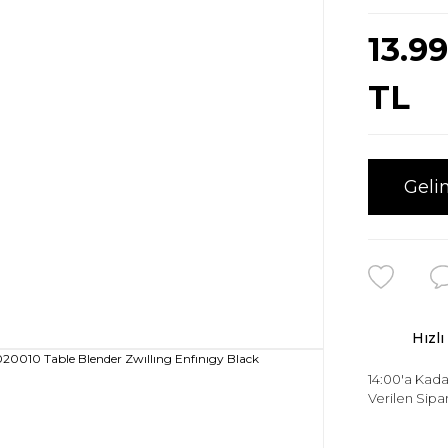
13.9
TL
Geli
Hızlı
14:00'a Kada
Verilen Sipar