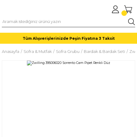
Tüm Alışverişlerinizde Peşin Fiyatına 3 Taksit
Anasayfa
Sofra & Mutfak
Sofra Grubu
Bardak & Bardak Seti
Zwi