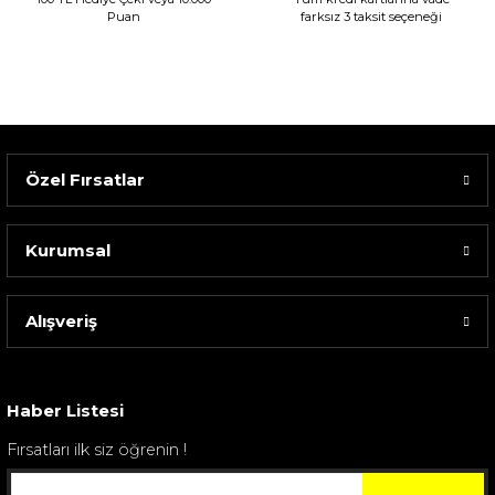
Puan
farksız 3 taksit seçeneği
Özel Fırsatlar
Kurumsal
Alışveriş
Sarev Elfıda Flanel Nevresim Takımı Çift Kişili...
4.400,00 TL
Haber Listesi
Fırsatları ilk siz öğrenin !