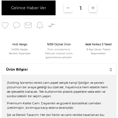
Gelince Haber Ver
Hızlı Kargo
%100 Orjinal Ürün
Vade Farksız 3 Taksit
14:00'a Kadar
Tüm ürünlerimiz
9 Aya Varan Taksit
Verilen Siparişler
Faturalı orijinal ürün
Seçenekleri
garantisine sahiptir.
Ürün Bilgisi
Zwilling Sorrento renkli cam pipet setiyle tanış! Şıklığın ve çevreci
çözümün bir araya geldiği bu özel set, hayatınıza hem estetik hem
de işlevsellik katacak. Tek kullanımlık plastik pipetlere veda edin ve
sürdürülebilir bir seçim yapın.
Premium Kalite Cam: Dayanıklı ve güvenli borosilikat camdan
üretilmiştir, kırılmaya karşı ekstra dirençlidir.
Şık ve Renkli Tasarım: Her biri farklı ve canlı renkte tasarlanan bu