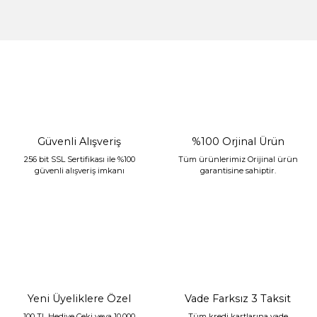
%30 İndirim
Güvenli Alışveriş
%100 Orjinal Ürün
256 bit SSL Sertifikası ile %100
Tüm ürünlerimiz Orijinal ürün
güvenli alışveriş imkanı
garantisine sahiptir.
Sarev Jahara Yatak Örtüsü Çift Kişilik Mint
2.400,00 TL
1.680,00 TL
Yeni Üyeliklere Özel
Vade Farksız 3 Taksit
100 TL Hediye Çeki veya 10.000
Tüm kredi kartlarına vade