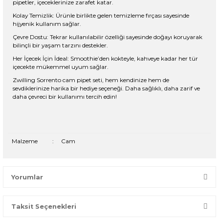
pipetler, içeceklerinize zarafet katar.
Kolay Temizlik: Ürünle birlikte gelen temizleme fırçası sayesinde
hijyenik kullanım sağlar.
Çevre Dostu: Tekrar kullanılabilir özelliği sayesinde doğayı koruyarak
bilinçli bir yaşam tarzını destekler.
Her İçecek İçin İdeal: Smoothie’den kokteyle, kahveye kadar her tür
içecekte mükemmel uyum sağlar.
Zwilling Sorrento cam pipet seti, hem kendinize hem de
sevdiklerinize harika bir hediye seçeneği. Daha sağlıklı, daha zarif ve
daha çevreci bir kullanımı tercih edin!
Malzeme
:
Cam
Yorumlar
Taksit Seçenekleri
Bir dakikanızı ayırın, yorumunuzla başkalarının doğru seçim