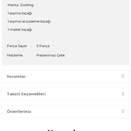
Marka: Zwilling
1 soyma bıçağı
1 soyma ve süsleme bıçağı
1 maket bıçağı
Parça Sayısı
:
3 Parça
Malzeme
:
Paslanmaz Çelik
Yorumlar
Taksit Seçenekleri
Bir dakikanızı ayırın, yorumunuzla başkalarının doğru seçim
yapmasına yardımcı olun.
Önerileriniz
Yorum Yaz
Bu ürünün fiyat bilgisi, resim, ürün açıklamalarında ve diğer
konularda yetersiz gördüğünüz noktaları öneri formunu