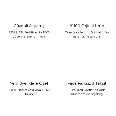
Güvenli Alışveriş
%100 Orjinal Ürün
256 bit SSL Sertifikası ile %100
Tüm ürünlerimiz Orijinal ürün
güvenli alışveriş imkanı
garantisine sahiptir.
Sarev Jahara Yatak Örtüsü Çift Kişilik Mint
2.400,00 TL
1.680,00 TL
Yeni Üyeliklere Özel
Vade Farksız 3 Taksit
100 TL Hediye Çeki veya 10.000
Tüm kredi kartlarına vade
Puan
farksız 3 taksit seçeneği