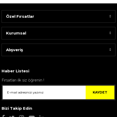
Özel Fırsatlar
Kurumsal
Alışveriş
Sarev Elfıda Flanel Nevresim Takımı Çift Kişili...
4.400,00 TL
Haber Listesi
Fırsatları ilk siz öğrenin !
KAYDET
Bizi Takip Edin