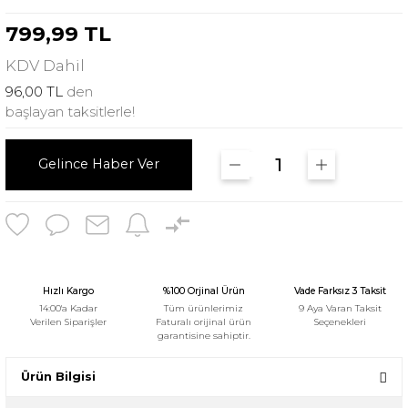
799,99 TL
KDV
Dahil
96,00 TL
den
başlayan taksitlerle!
Gelince Haber Ver
Hızlı Kargo
%100 Orjinal Ürün
Vade Farksız 3 Taksit
14:00'a Kadar
Tüm ürünlerimiz
9 Aya Varan Taksit
Verilen Siparişler
Faturalı orijinal ürün
Seçenekleri
garantisine sahiptir.
Ürün Bilgisi