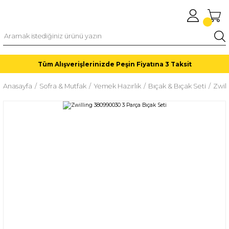
Tüm Alışverişlerinizde Peşin Fiyatına 3 Taksit
Anasayfa
Sofra & Mutfak
Yemek Hazırlık
Bıçak & Bıçak Seti
Zwil