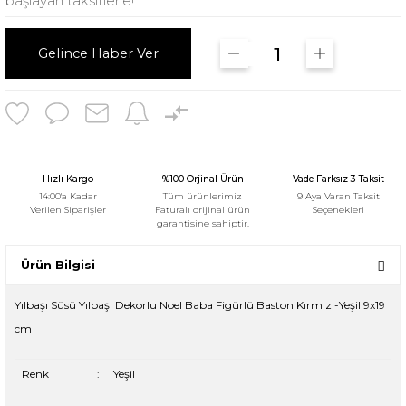
başlayan taksitlerle!
Gelince Haber Ver
Hızlı Kargo
%100 Orjinal Ürün
Vade Farksız 3 Taksit
14:00'a Kadar
Tüm ürünlerimiz
9 Aya Varan Taksit
Verilen Siparişler
Faturalı orijinal ürün
Seçenekleri
garantisine sahiptir.
Ürün Bilgisi
Yılbaşı Süsü Yılbaşı Dekorlu Noel Baba Figürlü Baston Kırmızı-Yeşil 9x19
cm
Renk
:
Yeşil