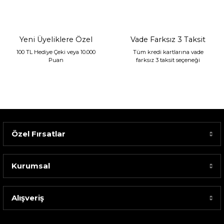
2.400,00 TL
1.680,00 TL
Yeni Üyeliklere Özel
Vade Farksız 3 Taksit
100 TL Hediye Çeki veya 10.000
Tüm kredi kartlarına vade
Puan
farksız 3 taksit seçeneği
Özel Fırsatlar
Kurumsal
Alışveriş
Sarev Elfıda Flanel Nevresim Takımı Çift Kişili...