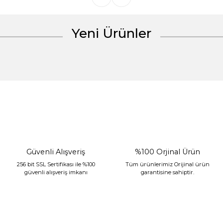
Yeni Ürünler
Gönder
%30 İndirim
Güvenli Alışveriş
%100 Orjinal Ürün
256 bit SSL Sertifikası ile %100
Tüm ürünlerimiz Orijinal ürün
güvenli alışveriş imkanı
garantisine sahiptir.
Sarev Jahara Yatak Örtüsü Çift Kişilik Mint