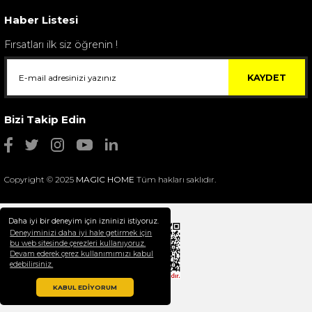
4.400,00 TL
Haber Listesi
Fırsatları ilk siz öğrenin !
KAYDET
Bizi Takip Edin
Copyright © 2025
MAGIC HOME
Tüm hakları saklıdır.
Daha iyi bir deneyim için izninizi istiyoruz.
Deneyiminizi daha iyi hale getirmek için
bu web sitesinde çerezleri kullanıyoruz.
Devam ederek çerez kullanımımızı kabul
Selim Dekor Chain 15x20 Çerçeve Vizon
edebilirsiniz.
1.595,00 TL
KABUL EDİYORUM