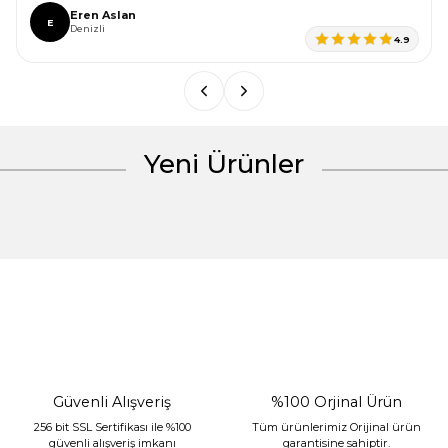
Ürün bilgilerinde hatalar bulunuyor.
Eren Aslan
E
Denizli
Ürün fiyatı diğer sitelerden daha pahalı.
4.9
Bu ürüne benzer farklı alternatifler olmalı.
Yeni Ürünler
Gönder
%30 İndirim
Güvenli Alışveriş
%100 Orjinal Ürün
256 bit SSL Sertifikası ile %100
Tüm ürünlerimiz Orijinal ürün
güvenli alışveriş imkanı
garantisine sahiptir.