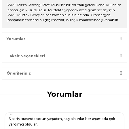
WMF Pizza Keseceği Profi Plus.Her bir mutfak gereci, kendi kullanım
amacı için kusursuzdur. Mutfakta yapmak istediğiniz her şey için
WMF Mutfak Gereçleri her zaman elinizin altında. Cromargan
parçaların tamamı su geçirmezdir, bulaşık makinesinde yıkanabilir.
Yorumlar
Taksit Seçenekleri
Bir dakikanızı ayırın, yorumunuzla başkalarının doğru seçim
yapmasına yardımcı olun.
Önerileriniz
Yorum Yaz
Bu ürünün fiyat bilgisi, resim, ürün açıklamalarında ve diğer
konularda yetersiz gördüğünüz noktaları öneri formunu
Yorumlar
kullanarak tarafımıza iletebilirsiniz.
Görüş ve önerileriniz için teşekkür ederiz.
Ürün resmi kalitesiz, bozuk veya görüntülenemiyor.
Sipariş sırasında sorun yaşadım, sağ olsunlar her aşamada çok
Ürün açıklamasında eksik bilgiler bulunuyor.
yardımcı oldular.