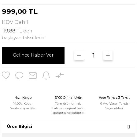
999,00 TL
KDV
Dahil
119,88 TL
den
başlayan taksitlerle!
Gelince Haber Ver
Hızlı Kargo
%100 Orjinal Ürün
Vade Farksız 3 Taksit
14:00'a Kadar
Tüm ürünlerimiz
9 Aya Varan Taksit
Verilen Siparişler
Faturalı orijinal ürün
Seçenekleri
garantisine sahiptir.
Ürün Bilgisi