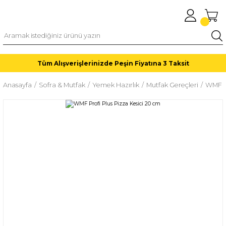
Tüm Alışverişlerinizde Peşin Fiyatına 3 Taksit
Anasayfa
Sofra & Mutfak
Yemek Hazırlık
Mutfak Gereçleri
WMF Pr