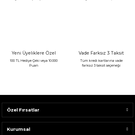
Sarev Jahara Yatak Örtüsü Çift Kişilik Mint
2.400,00 TL
1.680,00 TL
Yeni Üyeliklere Özel
Vade Farksız 3 Taksit
100 TL Hediye Çeki veya 10.000
Tüm kredi kartlarına vade
Puan
farksız 3 taksit seçeneği
Özel Fırsatlar
Kurumsal