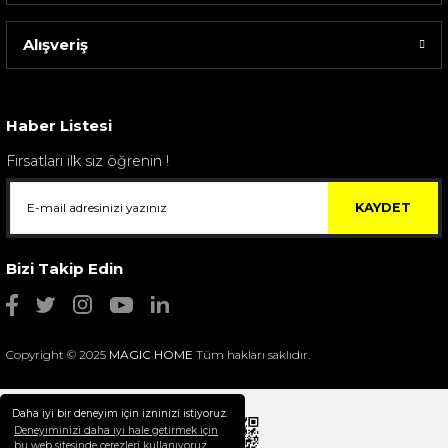
Alışveriş
Sarev Elfıda Flanel Nevresim Takımı Çift Kişili...
4.400,00 TL
Haber Listesi
Fırsatları ilk siz öğrenin !
KAYDET
Bizi Takip Edin
Copyright © 2025
MAGIC HOME
Tüm hakları saklıdır.
Daha iyi bir deneyim için izninizi istiyoruz.
Deneyiminizi daha iyi hale getirmek için
bu web sitesinde çerezleri kullanıyoruz.