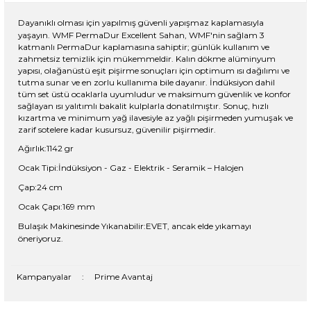
Dayanıklı olması için yapılmış güvenli yapışmaz kaplamasıyla
yaşayın. WMF PermaDur Excellent Sahan, WMF'nin sağlam 3
katmanlı PermaDur kaplamasına sahiptir; günlük kullanım ve
zahmetsiz temizlik için mükemmeldir. Kalın dökme alüminyum
yapısı, olağanüstü eşit pişirme sonuçları için optimum ısı dağılımı ve
tutma sunar ve en zorlu kullanıma bile dayanır. İndüksiyon dahil
tüm set üstü ocaklarla uyumludur ve maksimum güvenlik ve konfor
sağlayan ısı yalıtımlı bakalit kulplarla donatılmıştır. Sonuç, hızlı
kızartma ve minimum yağ ilavesiyle az yağlı pişirmeden yumuşak ve
zarif sotelere kadar kusursuz, güvenilir pişirmedir.
Ağırlık:1142 gr
Ocak Tipi:İndüksiyon - Gaz - Elektrik - Seramik – Halojen
Çap:24 cm
Ocak Çapı:169 mm
Bulaşık Makinesinde Yıkanabilir:EVET, ancak elde yıkamayı
öneriyoruz.
Kampanyalar
:
Prime Avantaj