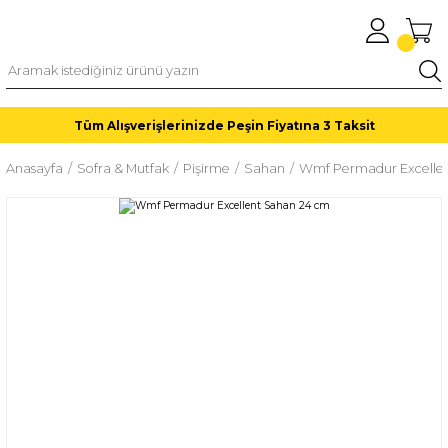
Tüm Alışverişlerinizde Peşin Fiyatına 3 Taksit
Anasayfa
Sofra & Mutfak
Pişirme
Sahan
Wmf Permadur Excelle