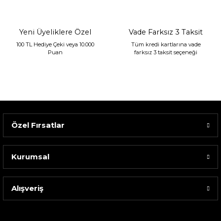
1.680,00 TL
Yeni Üyeliklere Özel
Vade Farksız 3 Taksit
100 TL Hediye Çeki veya 10.000
Tüm kredi kartlarına vade
Puan
farksız 3 taksit seçeneği
Özel Fırsatlar
Kurumsal
Alışveriş
Sarev Elfıda Flanel Nevresim Takımı Çift Kişili...
4.400,00 TL