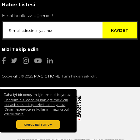
Haber Listesi
Fırsatları ilk siz öğrenin !
KAYDET
Bizi Takip Edin
Copyright © 2025
MAGIC HOME
Tüm hakları saklıdır.
Daha iyi bir deneyim için izninizi istiyoruz.
Deneyiminizi daha iyi hale getirmek için
bu web sitesinde çerezleri kullanıyoruz.
Devam ederek çerez kullanımımızı kabul
Selim Dekor Chain 15x20 Çerçeve Vizon
edebilirsiniz.
1.595,00 TL
KABUL EDİYORUM
Kredi kartı bilgileriniz 256bit SSL sertifikası ile korunmaktadır.