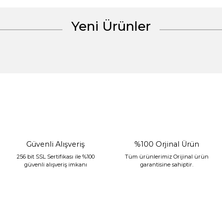
Yeni Ürünler
Gönder
%30 İndirim
Güvenli Alışveriş
%100 Orjinal Ürün
256 bit SSL Sertifikası ile %100
Tüm ürünlerimiz Orijinal ürün
güvenli alışveriş imkanı
garantisine sahiptir.
Sarev Jahara Yatak Örtüsü Çift Kişilik Mint
2.400,00 TL