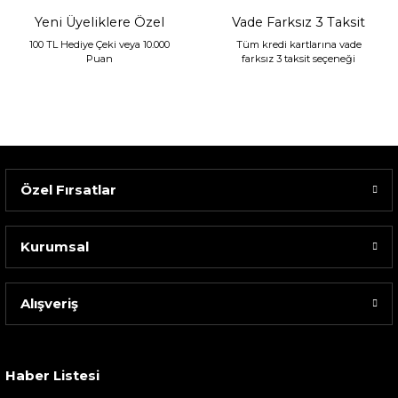
Yeni Üyeliklere Özel
Vade Farksız 3 Taksit
100 TL Hediye Çeki veya 10.000
Tüm kredi kartlarına vade
Puan
farksız 3 taksit seçeneği
Özel Fırsatlar
Kurumsal
Alışveriş
Sarev Elfıda Flanel Nevresim Takımı Çift Kişili...
4.400,00 TL
Haber Listesi