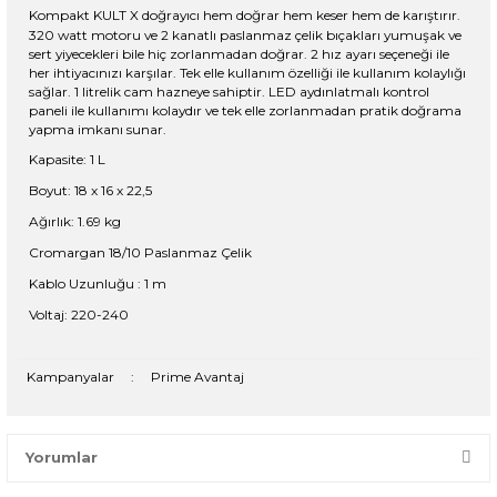
Kompakt KULT X doğrayıcı hem doğrar hem keser hem de karıştırır.
320 watt motoru ve 2 kanatlı paslanmaz çelik bıçakları yumuşak ve
sert yiyecekleri bile hiç zorlanmadan doğrar. 2 hız ayarı seçeneği ile
her ihtiyacınızı karşılar. Tek elle kullanım özelliği ile kullanım kolaylığı
sağlar. 1 litrelik cam hazneye sahiptir. LED aydınlatmalı kontrol
paneli ile kullanımı kolaydır ve tek elle zorlanmadan pratik doğrama
yapma imkanı sunar.
Kapasite: 1 L
Boyut: 18 x 16 x 22,5
Ağırlık: 1.69 kg
Cromargan 18/10 Paslanmaz Çelik
Kablo Uzunluğu : 1 m
Voltaj: 220-240
Kampanyalar
:
Prime Avantaj
Yorumlar