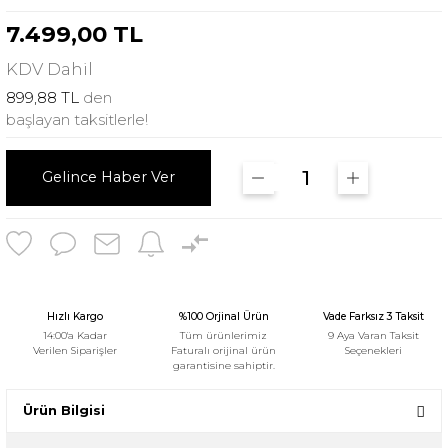
7.499,00 TL
KDV
Dahil
899,88 TL
den
başlayan taksitlerle!
Gelince Haber Ver
Hızlı Kargo
%100 Orjinal Ürün
Vade Farksız 3 Taksit
14:00'a Kadar
Tüm ürünlerimiz
9 Aya Varan Taksit
Verilen Siparişler
Faturalı orijinal ürün
Seçenekleri
garantisine sahiptir.
Ürün Bilgisi