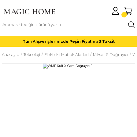
Tüm Alışverişlerinizde Peşin Fiyatına 3 Taksit
Anasayfa
Teknoloji
Elektrikli Mutfak Aletleri
Mikser & Doğrayıcı
WM