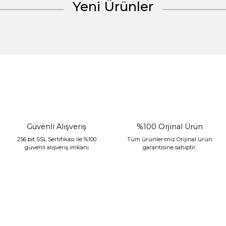
Yeni Ürünler
Gönder
%30 İndirim
Güvenli Alışveriş
%100 Orjinal Ürün
256 bit SSL Sertifikası ile %100
Tüm ürünlerimiz Orijinal ürün
güvenli alışveriş imkanı
garantisine sahiptir.
Sarev Jahara Yatak Örtüsü Çift Kişilik Mint
2.400,00 TL
1.680,00 TL