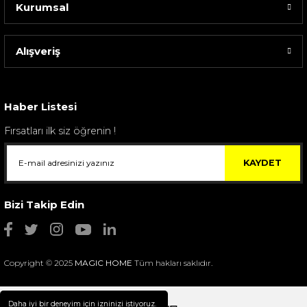
Kurumsal
Alışveriş
Sarev Elfıda Flanel Nevresim Takımı Çift Kişili...
4.400,00 TL
Haber Listesi
Fırsatları ilk siz öğrenin !
KAYDET
Bizi Takip Edin
Copyright © 2025
MAGIC HOME
Tüm hakları saklıdır.
Daha iyi bir deneyim için izninizi istiyoruz.