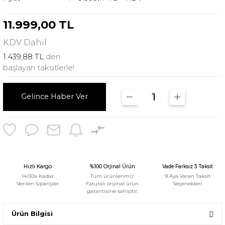
11.999,00 TL
KDV
Dahil
1.439,88 TL
den
başlayan taksitlerle!
Gelince Haber Ver
Hızlı Kargo
%100 Orjinal Ürün
Vade Farksız 3 Taksit
14:00'a Kadar
Tüm ürünlerimiz
9 Aya Varan Taksit
Verilen Siparişler
Faturalı orijinal ürün
Seçenekleri
garantisine sahiptir.
Ürün Bilgisi