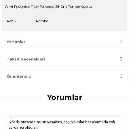
Wmf Fusiontec Pilav Tenceresi 28 Cm Pembe Kuartz
Renk
:
Pembe
Yorumlar
Taksit Seçenekleri
Bir dakikanızı ayırın, yorumunuzla başkalarının doğru seçim
yapmasına yardımcı olun.
Önerileriniz
Yorum Yaz
Bu ürünün fiyat bilgisi, resim, ürün açıklamalarında ve diğer
konularda yetersiz gördüğünüz noktaları öneri formunu
Yorumlar
kullanarak tarafımıza iletebilirsiniz.
Görüş ve önerileriniz için teşekkür ederiz.
Ürün resmi kalitesiz, bozuk veya görüntülenemiyor.
Sipariş sırasında sorun yaşadım, sağ olsunlar her aşamada çok
Ürün açıklamasında eksik bilgiler bulunuyor.
yardımcı oldular.