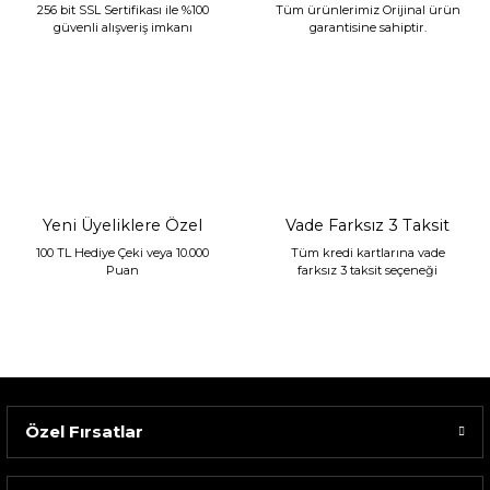
256 bit SSL Sertifikası ile %100
Tüm ürünlerimiz Orijinal ürün
güvenli alışveriş imkanı
garantisine sahiptir.
Sarev Jahara Yatak Örtüsü Çift Kişilik Mint
2.400,00 TL
1.680,00 TL
Yeni Üyeliklere Özel
Vade Farksız 3 Taksit
100 TL Hediye Çeki veya 10.000
Tüm kredi kartlarına vade
Puan
farksız 3 taksit seçeneği
Özel Fırsatlar