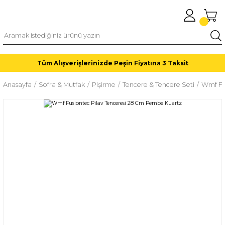
Tüm Alışverişlerinizde Peşin Fiyatına 3 Taksit
Anasayfa
Sofra & Mutfak
Pişirme
Tencere & Tencere Seti
Wmf Fu