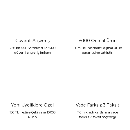
Güvenli Alışveriş
%100 Orjinal Ürün
256 bit SSL Sertifikası ile %100
Tüm ürünlerimiz Orijinal ürün
güvenli alışveriş imkanı
garantisine sahiptir.
Sarev Jahara Yatak Örtüsü Çift Kişilik Mint
2.400,00 TL
1.680,00 TL
Yeni Üyeliklere Özel
Vade Farksız 3 Taksit
100 TL Hediye Çeki veya 10.000
Tüm kredi kartlarına vade
Puan
farksız 3 taksit seçeneği