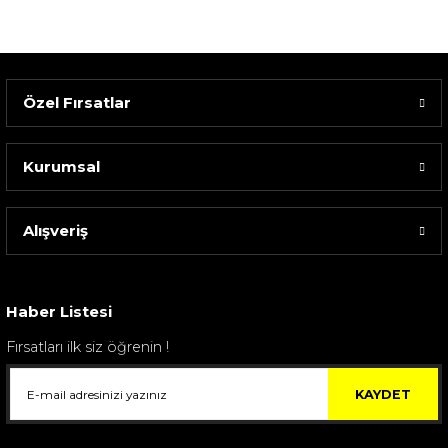
Özel Fırsatlar
Kurumsal
Alışveriş
Sarev Elfıda Flanel Nevresim Takımı Çift Kişili...
4.400,00 TL
Haber Listesi
Fırsatları ilk siz öğrenin !
KAYDET