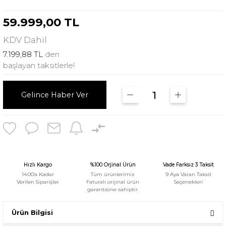
59.999,00 TL
KDV
Dahil
7.199,88 TL
den
başlayan taksitlerle!
Gelince Haber Ver
Hızlı Kargo
%100 Orjinal Ürün
Vade Farksız 3 Taksit
14:00'a Kadar
Tüm ürünlerimiz
9 Aya Varan Taksit
Verilen Siparişler
Faturalı orijinal ürün
Seçenekleri
garantisine sahiptir.
Ürün Bilgisi