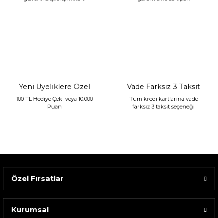
Sarev Jahara Yatak Örtüsü Çift Kişilik Mint
2.400,00 TL
1.680,00 TL
Yeni Üyeliklere Özel
Vade Farksız 3 Taksit
100 TL Hediye Çeki veya 10.000
Tüm kredi kartlarına vade
Puan
farksız 3 taksit seçeneği
Özel Fırsatlar
Kurumsal