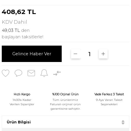
408,62 TL
KDV
Dahil
49,03 TL
den
başlayan taksitlerle!
Gelince Haber Ver
Hızlı Kargo
%100 Orjinal Ürün
Vade Farksız 3 Taksit
14:00'a Kadar
Tüm ürünlerimiz
9 Aya Varan Taksit
Verilen Siparişler
Faturalı orijinal ürün
Seçenekleri
garantisine sahiptir.
Ürün Bilgisi