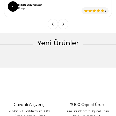
Ürün bilgilerinde hatalar bulunuyor.
Kaan Bayraktar
K
Konya
Ürün fiyatı diğer sitelerden daha pahalı.
5
Bu ürüne benzer farklı alternatifler olmalı.
Yeni Ürünler
Gönder
%30 İndirim
Güvenli Alışveriş
%100 Orjinal Ürün
256 bit SSL Sertifikası ile %100
Tüm ürünlerimiz Orijinal ürün
güvenli alışveriş imkanı
garantisine sahiptir.