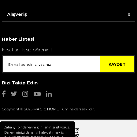
Alışveriş
Sarev Elfıda Flanel Nevresim Takımı Çift Kişili...
4.400,00 TL
Haber Listesi
Fırsatları ilk siz öğrenin !
KAYDET
Bizi Takip Edin
Copyright © 2025
MAGIC HOME
Tüm hakları saklıdır.
Daha iyi bir deneyim için izninizi istiyoruz.
Deneyiminizi daha iyi hale getirmek için