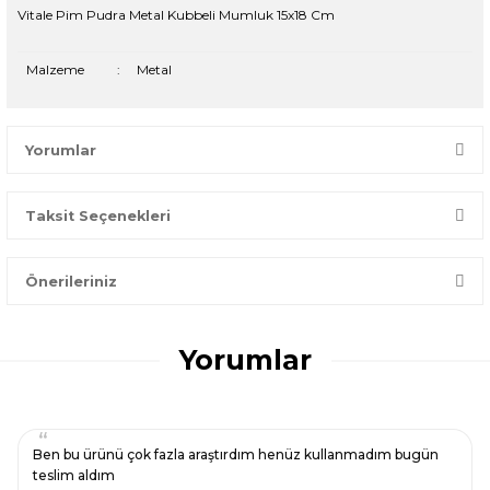
Vitale Pim Pudra Metal Kubbeli Mumluk 15x18 Cm
Malzeme
:
Metal
Yorumlar
Taksit Seçenekleri
Bir dakikanızı ayırın, yorumunuzla başkalarının doğru seçim
yapmasına yardımcı olun.
Önerileriniz
Yorum Yaz
Bu ürünün fiyat bilgisi, resim, ürün açıklamalarında ve diğer
konularda yetersiz gördüğünüz noktaları öneri formunu
Yorumlar
kullanarak tarafımıza iletebilirsiniz.
Görüş ve önerileriniz için teşekkür ederiz.
Ürün resmi kalitesiz, bozuk veya görüntülenemiyor.
Ben bu ürünü çok fazla araştırdım henüz kullanmadım bugün
Ürün açıklamasında eksik bilgiler bulunuyor.
teslim aldım