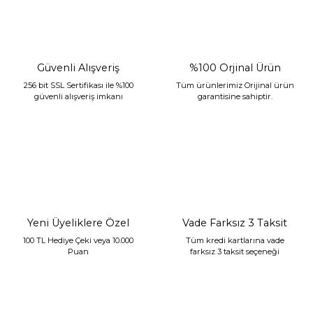
Güvenli Alışveriş
%100 Orjinal Ürün
256 bit SSL Sertifikası ile %100
Tüm ürünlerimiz Orijinal ürün
güvenli alışveriş imkanı
garantisine sahiptir.
Sarev Jahara Yatak Örtüsü Çift Kişilik Mint
2.400,00 TL
1.680,00 TL
Yeni Üyeliklere Özel
Vade Farksız 3 Taksit
100 TL Hediye Çeki veya 10.000
Tüm kredi kartlarına vade
Puan
farksız 3 taksit seçeneği