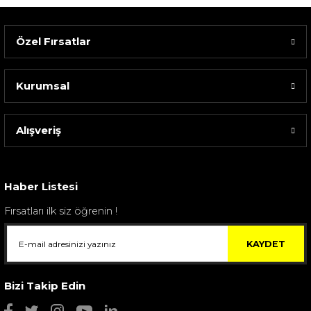
Özel Fırsatlar
Kurumsal
Alışveriş
Sarev Elfıda Flanel Nevresim Takımı Çift Kişili...
4.400,00 TL
Haber Listesi
Fırsatları ilk siz öğrenin !
KAYDET
Bizi Takip Edin