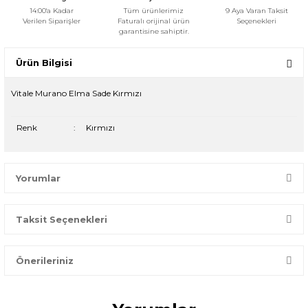
14:00'a Kadar
Tüm ürünlerimiz
9 Aya Varan Taksit
Verilen Siparişler
Faturalı orijinal ürün
Seçenekleri
garantisine sahiptir.
Ürün Bilgisi
Vitale Murano Elma Sade Kırmızı
Renk
:
Kırmızı
Yorumlar
Taksit Seçenekleri
Bir dakikanızı ayırın, yorumunuzla başkalarının doğru seçim
yapmasına yardımcı olun.
Önerileriniz
Yorum Yaz
Bu ürünün fiyat bilgisi, resim, ürün açıklamalarında ve diğer
konularda yetersiz gördüğünüz noktaları öneri formunu