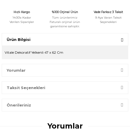
Hızlı Kargo
%100 Orjinal Ürün
Vade Farksız 3 Taksit
14:00'a Kadar
Tüm ürünlerimiz
9 Aya Varan Taksit
Verilen Siparişler
Faturalı orijinal ürün
Seçenekleri
garantisine sahiptir.
Ürün Bilgisi
Vitale Dekoratif Yelkenli 47 x 62 Cm
Yorumlar
Taksit Seçenekleri
Bir dakikanızı ayırın, yorumunuzla başkalarının doğru seçim
yapmasına yardımcı olun.
Önerileriniz
Yorum Yaz
Bu ürünün fiyat bilgisi, resim, ürün açıklamalarında ve diğer
konularda yetersiz gördüğünüz noktaları öneri formunu
Yorumlar
kullanarak tarafımıza iletebilirsiniz.