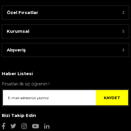
Özel Fırsatlar
Kurumsal
Alışveriş
Sarev Elfıda Flanel Nevresim Takımı Çift Kişili...
4.400,00 TL
Haber Listesi
Fırsatları ilk siz öğrenin !
KAYDET
Bizi Takip Edin