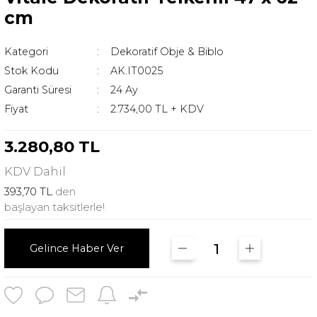
cm
Kategori
Dekoratif Obje & Biblo
Stok Kodu
AK.IT0025
Garanti Süresi
24 Ay
Fiyat
2.734,00 TL + KDV
3.280,80 TL
KDV
Dahil
393,70 TL
den
başlayan taksitlerle!
Gelince Haber Ver