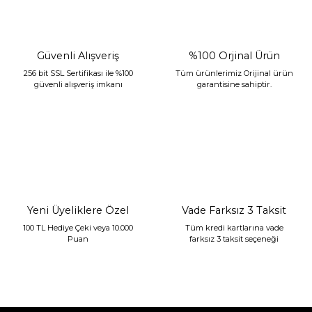
Güvenli Alışveriş
%100 Orjinal Ürün
256 bit SSL Sertifikası ile %100
Tüm ürünlerimiz Orijinal ürün
güvenli alışveriş imkanı
garantisine sahiptir.
Sarev Jahara Yatak Örtüsü Çift Kişilik Mint
2.400,00 TL
1.680,00 TL
Yeni Üyeliklere Özel
Vade Farksız 3 Taksit
100 TL Hediye Çeki veya 10.000
Tüm kredi kartlarına vade
Puan
farksız 3 taksit seçeneği