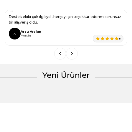
Ürün resmi kalitesiz, bozuk veya görüntülenemiyor.
Destek ekibi çok ilgiliydi, herşey için teşekkür ederim sorunsuz
Ürün açıklamasında eksik bilgiler bulunuyor.
bir alışveriş oldu.
Ürün bilgilerinde hatalar bulunuyor.
Arzu Arslan
A
Mersin
Ürün fiyatı diğer sitelerden daha pahalı.
5
Bu ürüne benzer farklı alternatifler olmalı.
Yeni Ürünler
Gönder
%30 İndirim