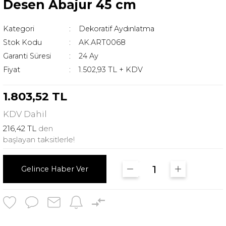
Desen Abajur 45 cm
Kategori
Dekoratif Aydınlatma
Stok Kodu
AK.ART0068
Garanti Süresi
24 Ay
Fiyat
1.502,93 TL + KDV
1.803,52 TL
KDV
Dahil
216,42 TL
den
başlayan taksitlerle!
Gelince Haber Ver