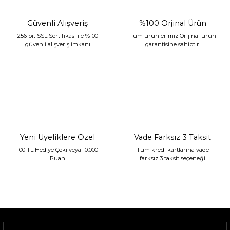
Güvenli Alışveriş
%100 Orjinal Ürün
256 bit SSL Sertifikası ile %100
Tüm ürünlerimiz Orijinal ürün
güvenli alışveriş imkanı
garantisine sahiptir.
Sarev Jahara Yatak Örtüsü Çift Kişilik Mint
2.400,00 TL
1.680,00 TL
Yeni Üyeliklere Özel
Vade Farksız 3 Taksit
100 TL Hediye Çeki veya 10.000
Tüm kredi kartlarına vade
Puan
farksız 3 taksit seçeneği