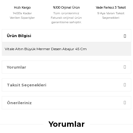
Hızlı Kargo
%100 Orjinal Ürün
Vade Farksız 3 Taksit
14:00'a Kadar
Tüm ürünlerimiz
9 Aya Varan Taksit
Verilen Siparişler
Faturalı orijinal ürün
Seçenekleri
garantisine sahiptir.
Ürün Bilgisi
Vitale Altın Büyük Mermer Desen Abajur 45 Cm
Yorumlar
Taksit Seçenekleri
Bir dakikanızı ayırın, yorumunuzla başkalarının doğru seçim
yapmasına yardımcı olun.
Önerileriniz
Yorum Yaz
Bu ürünün fiyat bilgisi, resim, ürün açıklamalarında ve diğer
konularda yetersiz gördüğünüz noktaları öneri formunu
Yorumlar
kullanarak tarafımıza iletebilirsiniz.
Görüş ve önerileriniz için teşekkür ederiz.