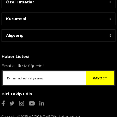
Özel Fırsatlar
Kurumsal
Alışveriş
Sarev Elfıda Flanel Nevresim Takımı Çift Kişili...
4.400,00 TL
Haber Listesi
Fırsatları ilk siz öğrenin !
KAYDET
Bizi Takip Edin
Copyright © 2025
MAGIC HOME
Tüm hakları saklıdır.