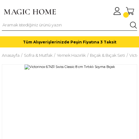
Tüm Alışverişlerinizde Peşin Fiyatına 3 Taksit
Anasayfa
Sofra & Mutfak
Yemek Hazırlık
Bıçak & Bıçak Seti
Victo