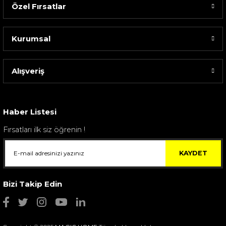
Özel Fırsatlar
Kurumsal
Alışveriş
Sarev Elfıda Flanel Nevresim Takımı Çift Kişili...
4.400,00 TL
Haber Listesi
Fırsatları ilk siz öğrenin !
KAYDET
Bizi Takip Edin