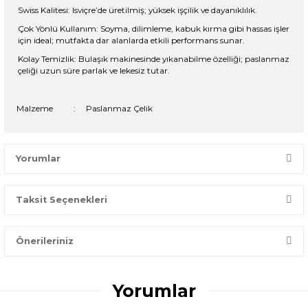
Swiss Kalitesi: Isviçre’de üretilmiş; yüksek işçilik ve dayanıklılık.
Çok Yönlü Kullanım: Soyma, dilimleme, kabuk kırma gibi hassas işler
için ideal; mutfakta dar alanlarda etkili performans sunar.
Kolay Temizlik: Bulaşık makinesinde yıkanabilme özelliği; paslanmaz
çeliği uzun süre parlak ve lekesiz tutar.
Malzeme
:
Paslanmaz Çelik
Yorumlar
Taksit Seçenekleri
Bir dakikanızı ayırın, yorumunuzla başkalarının doğru seçim
yapmasına yardımcı olun.
Önerileriniz
Yorum Yaz
Bu ürünün fiyat bilgisi, resim, ürün açıklamalarında ve diğer
konularda yetersiz gördüğünüz noktaları öneri formunu
Yorumlar
kullanarak tarafımıza iletebilirsiniz.