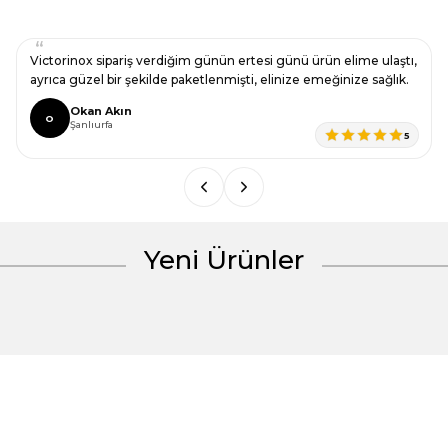
Görüş ve önerileriniz için teşekkür ederiz.
Ürün resmi kalitesiz, bozuk veya görüntülenemiyor.
Victorinox sipariş verdiğim günün ertesi günü ürün elime ulaştı,
Ürün açıklamasında eksik bilgiler bulunuyor.
ayrıca güzel bir şekilde paketlenmişti, elinize emeğinize sağlık.
Ürün bilgilerinde hatalar bulunuyor.
Okan Akın
O
Şanlıurfa
Ürün fiyatı diğer sitelerden daha pahalı.
5
Bu ürüne benzer farklı alternatifler olmalı.
Yeni Ürünler
Gönder
%30 İndirim