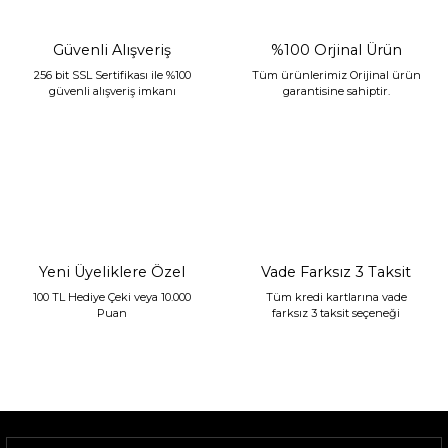
Güvenli Alışveriş
%100 Orjinal Ürün
256 bit SSL Sertifikası ile %100
Tüm ürünlerimiz Orijinal ürün
güvenli alışveriş imkanı
garantisine sahiptir.
Sarev Jahara Yatak Örtüsü Çift Kişilik Mint
2.400,00 TL
1.680,00 TL
Yeni Üyeliklere Özel
Vade Farksız 3 Taksit
100 TL Hediye Çeki veya 10.000
Tüm kredi kartlarına vade
Puan
farksız 3 taksit seçeneği