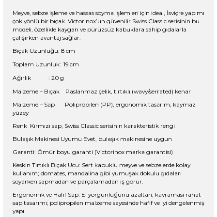
Meyve, sebze işleme ve hassas soyma işlemleri için ideal, İsviçre yapımı
çok yönlü bir bıçak. Victorinox’un güvenilir Swiss Classic serisinin bu
modeli, özellikle kaygan ve pürüzsüz kabuklara sahip gıdalarla
çalışırken avantaj sağlar.
Bıçak Uzunluğu: 8
cm
Toplam Uzunluk:
19
cm
Ağırlık
:
20
g
Malzeme – Bıçak
Paslanmaz çelik, tırtıklı (wavy/serrated) kenar
Malzeme – Sap
Polipropilen (PP), ergonomik tasarım, kaymaz
yüzey
Renk
Kırmızı sap, Swiss Classic serisinin karakteristik rengi
Bulaşık Makinesi Uyumu
Evet, bulaşık makinesine uygun
Garanti: Ömür boyu garanti (Victorinox marka garantisi)
Keskin Tırtıklı Bıçak Ucu: Sert kabuklu meyve ve sebzelerde kolay
kullanım; domates, mandalina gibi yumuşak dokulu gıdaları
soyarken sapmadan ve parçalamadan iş görür.
Ergonomik ve Hafif Sap: El yorgunluğunu azaltan, kavraması rahat
sap tasarımı; polipropilen malzeme sayesinde hafif ve iyi dengelenmiş
yapı.