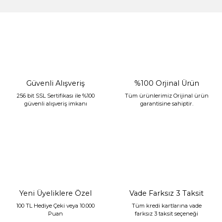
%30 İndirim
Güvenli Alışveriş
%100 Orjinal Ürün
256 bit SSL Sertifikası ile %100
Tüm ürünlerimiz Orijinal ürün
güvenli alışveriş imkanı
garantisine sahiptir.
Sarev Jahara Yatak Örtüsü Çift Kişilik Mint
2.400,00 TL
1.680,00 TL
Yeni Üyeliklere Özel
Vade Farksız 3 Taksit
100 TL Hediye Çeki veya 10.000
Tüm kredi kartlarına vade
Puan
farksız 3 taksit seçeneği