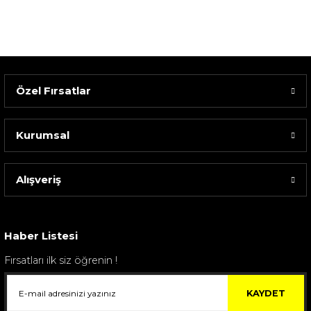
Özel Fırsatlar
Kurumsal
Alışveriş
Sarev Elfıda Flanel Nevresim Takımı Çift Kişili...
4.400,00 TL
Haber Listesi
Fırsatları ilk siz öğrenin !
KAYDET