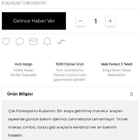
başlayan taksitlerle!
Gelince Haber Ver
Hızlı Kargo
%100 Orjinal Ürün
Vade Farksız 3 Taksit
14:00'a Kadar
Tüm ürünlerimiz
9 Aya Varan Taksit
Verilen Siparişler
Faturalı orijinal ürün
Seçenekleri
garantisine sahiptir.
Ürün Bilgisi
Çok Fonksiyonlu Kullanım: Bir araya getirilmiş manikür araçları
sayesinde günlük bakım işlerinizi zahmetsizce tamamlayın. Tırnak
makası, cımbız, törpü gibi araçlarla kendinizi her an bakımlı
hissedin.