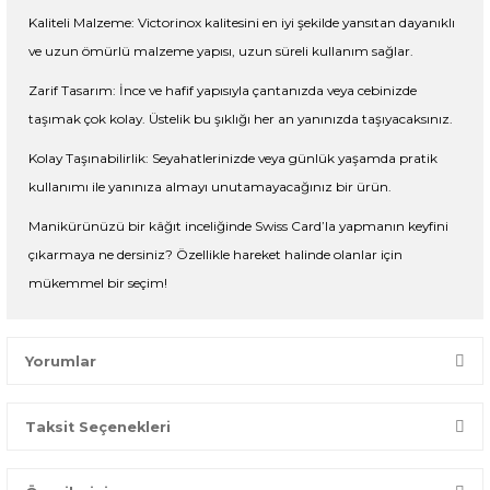
Kaliteli Malzeme: Victorinox kalitesini en iyi şekilde yansıtan dayanıklı
ve uzun ömürlü malzeme yapısı, uzun süreli kullanım sağlar.
Zarif Tasarım: İnce ve hafif yapısıyla çantanızda veya cebinizde
taşımak çok kolay. Üstelik bu şıklığı her an yanınızda taşıyacaksınız.
Kolay Taşınabilirlik: Seyahatlerinizde veya günlük yaşamda pratik
kullanımı ile yanınıza almayı unutamayacağınız bir ürün.
Manikürünüzü bir kâğıt inceliğinde Swiss Card’la yapmanın keyfini
çıkarmaya ne dersiniz? Özellikle hareket halinde olanlar için
mükemmel bir seçim!
Yorumlar
Taksit Seçenekleri
Bir dakikanızı ayırın, yorumunuzla başkalarının doğru seçim
yapmasına yardımcı olun.