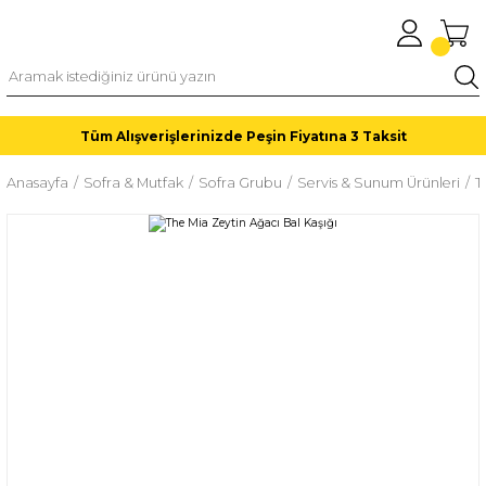
Tüm Alışverişlerinizde Peşin Fiyatına 3 Taksit
Anasayfa
Sofra & Mutfak
Sofra Grubu
Servis & Sunum Ürünleri
T