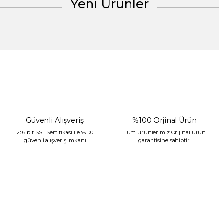
Yeni Ürünler
Gönder
%30 İndirim
Güvenli Alışveriş
%100 Orjinal Ürün
256 bit SSL Sertifikası ile %100
Tüm ürünlerimiz Orijinal ürün
güvenli alışveriş imkanı
garantisine sahiptir.
Sarev Jahara Yatak Örtüsü Çift Kişilik Mint
2.400,00 TL
1.680,00 TL