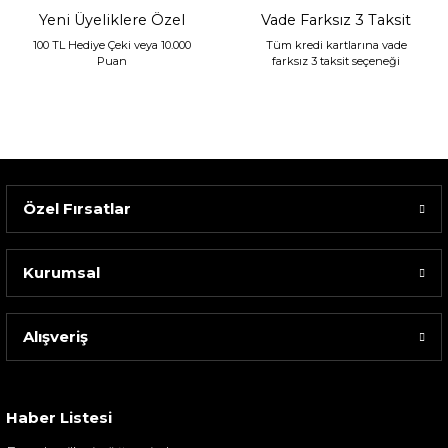
Yeni Üyeliklere Özel
Vade Farksız 3 Taksit
100 TL Hediye Çeki veya 10.000
Tüm kredi kartlarına vade
Puan
farksız 3 taksit seçeneği
Özel Fırsatlar
Kurumsal
Alışveriş
Sarev Elfıda Flanel Nevresim Takımı Çift Kişili...
4.400,00 TL
Haber Listesi