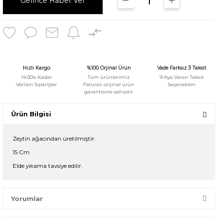
Gelince Haber Ver
Hızlı Kargo
%100 Orjinal Ürün
Vade Farksız 3 Taksit
14:00'a Kadar
Tüm ürünlerimiz
9 Aya Varan Taksit
Verilen Siparişler
Faturalı orijinal ürün
Seçenekleri
garantisine sahiptir.
Ürün Bilgisi
Zeytin ağacından üretilmiştir.
15 Cm
Elde yıkama tavsiye edilir.
Yorumlar