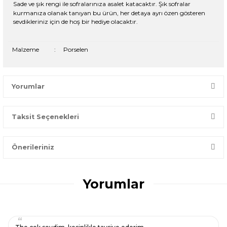
Sade ve şık rengi ile sofralarınıza asalet katacaktır. Şık sofralar
kurmanıza olanak tanıyan bu ürün, her detaya ayrı özen gösteren
sevdikleriniz için de hoş bir hediye olacaktır.
Malzeme
:
Porselen
Yorumlar
Taksit Seçenekleri
Bir dakikanızı ayırın, yorumunuzla başkalarının doğru seçim
yapmasına yardımcı olun.
Önerileriniz
Yorum Yaz
Bu ürünün fiyat bilgisi, resim, ürün açıklamalarında ve diğer
konularda yetersiz gördüğünüz noktaları öneri formunu
Yorumlar
kullanarak tarafımıza iletebilirsiniz.
Görüş ve önerileriniz için teşekkür ederiz.
Ürün resmi kalitesiz, bozuk veya görüntülenemiyor.