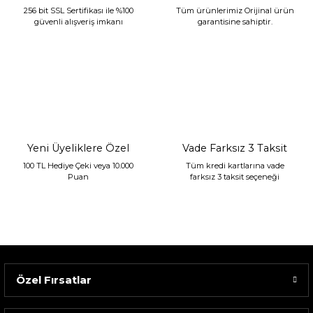
256 bit SSL Sertifikası ile %100
Tüm ürünlerimiz Orijinal ürün
güvenli alışveriş imkanı
garantisine sahiptir.
Sarev Jahara Yatak Örtüsü Çift Kişilik Mint
2.400,00 TL
1.680,00 TL
Yeni Üyeliklere Özel
Vade Farksız 3 Taksit
100 TL Hediye Çeki veya 10.000
Tüm kredi kartlarına vade
Puan
farksız 3 taksit seçeneği
Özel Fırsatlar