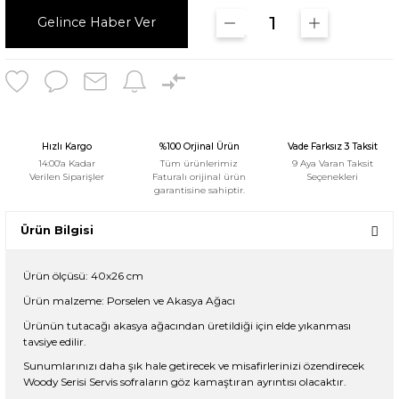
Gelince Haber Ver
Hızlı Kargo
%100 Orjinal Ürün
Vade Farksız 3 Taksit
14:00'a Kadar
Tüm ürünlerimiz
9 Aya Varan Taksit
Verilen Siparişler
Faturalı orijinal ürün
Seçenekleri
garantisine sahiptir.
Ürün Bilgisi
Ürün ölçüsü: 40x26 cm
Ürün malzeme: Porselen ve Akasya Ağacı
Ürünün tutacağı akasya ağacından üretildiği için elde yıkanması
tavsiye edilir.
Sunumlarınızı daha şık hale getirecek ve misafirlerinizi özendirecek
Woody Serisi Servis sofraların göz kamaştıran ayrıntısı olacaktır.