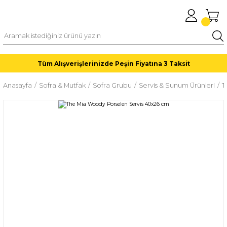
Tüm Alışverişlerinizde Peşin Fiyatına 3 Taksit
Anasayfa
Sofra & Mutfak
Sofra Grubu
Servis & Sunum Ürünleri
T