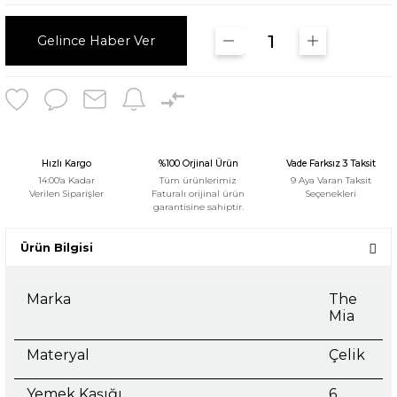
Gelince Haber Ver
Hızlı Kargo
%100 Orjinal Ürün
Vade Farksız 3 Taksit
14:00'a Kadar
Tüm ürünlerimiz
9 Aya Varan Taksit
Verilen Siparişler
Faturalı orijinal ürün
Seçenekleri
garantisine sahiptir.
Ürün Bilgisi
Marka
The
Mia
Materyal
Çelik
Yemek Kaşığı
6