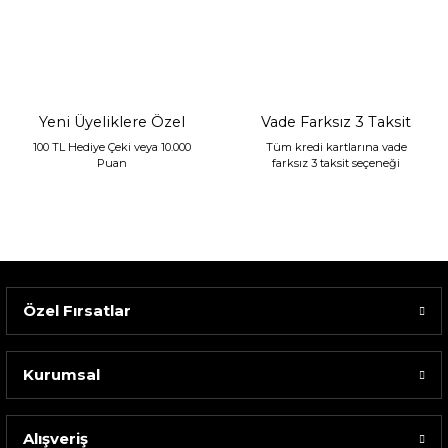
Sarev Jahara Yatak Örtüsü Çift Kişilik Mint
2.400,00 TL
1.680,00 TL
Yeni Üyeliklere Özel
Vade Farksız 3 Taksit
100 TL Hediye Çeki veya 10.000
Tüm kredi kartlarına vade
Puan
farksız 3 taksit seçeneği
Özel Fırsatlar
Kurumsal
Alışveriş