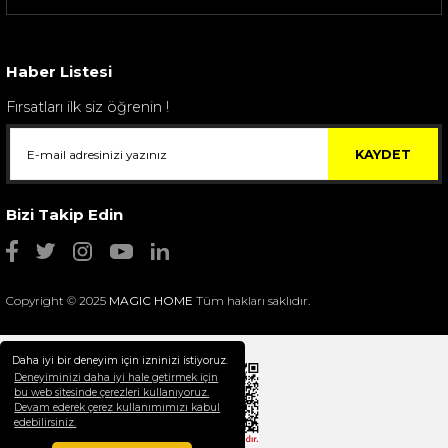
Sarev Elfıda Flanel Nevresim Takımı Çift Kişili...
4.400,00 TL
Haber Listesi
Fırsatları ilk siz öğrenin !
KAYDET
Bizi Takip Edin
Copyright © 2025
MAGIC HOME
Tüm hakları saklıdır.
Daha iyi bir deneyim için izninizi istiyoruz.
Deneyiminizi daha iyi hale getirmek için
bu web sitesinde çerezleri kullanıyoruz.
Devam ederek çerez kullanımımızı kabul
Selim Dekor Chain 15x20 Çerçeve Vizon
edebilirsiniz.