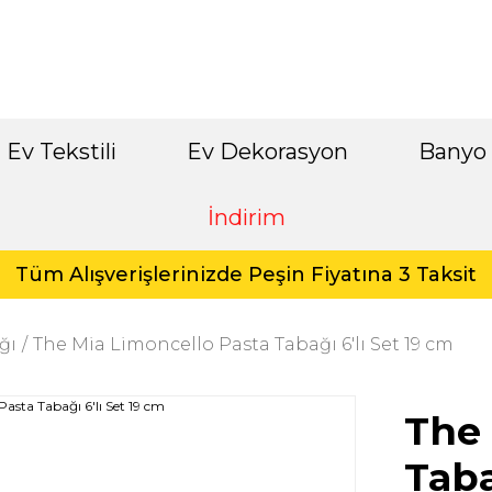
Ev Tekstili
Ev Dekorasyon
Banyo
İndirim
Tüm Alışverişlerinizde Peşin Fiyatına 3 Taksit
ğı
The Mia Limoncello Pasta Tabağı 6'lı Set 19 cm
The 
Taba