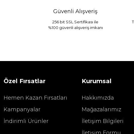
Güvenli Alışveriş
256 bit SSL Sertifikası ile
T
%100 güvenli alışveriş imkanı
Sarev Jahara Yatak Örtüsü Çift Kişilik
1.680,00
2.400,00 TL
Özel Fırsatlar
Kurumsal
Hemen Kazan Fırsatları
Hakkımızda
Kampanyalar
Mağazalarımız
İndirimli Ürünler
İletişim Bilgileri
İletişim Formu