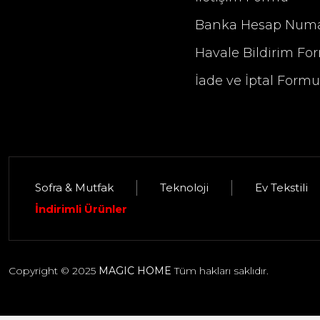
Banka Hesap Numa
Havale Bildirim Fo
İade ve İptal Form
Sofra & Mutfak
Teknoloji
Ev Tekstili
Selim Dekor Elise 13x18 Çerçeve Güm
İndirimli Ürünler
1.395,00 TL
Copyright © 2025
MAGIC HOME
Tüm hakları saklıdır.