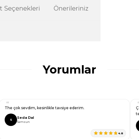
t Seçenekleri
Önerileriniz
ularda yetersiz gördüğünüz noktaları öneri
ğru seçim yapmasına yardımcı olun.
Yorumlar
The çok sevdim, kesinlikle tavsiye ederim.
Ç
t
Seda Dal
S
Samsun
4.8