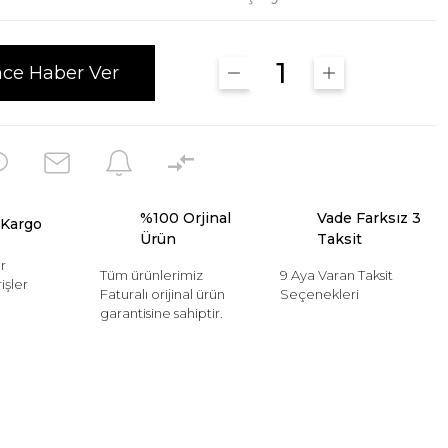
nce Haber Ver
%100 Orjinal
Vade Farksız 3
 Kargo
Ürün
Taksit
r
Tüm ürünlerimiz
9 Aya Varan Taksit
işler
Faturalı orijinal ürün
Seçenekleri
garantisine sahiptir.