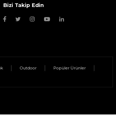
Bizi Takip Edin
Wmf Bıçak Bileyi
1.999,00 TL
uk
Outdoor
Popüler Ürünler