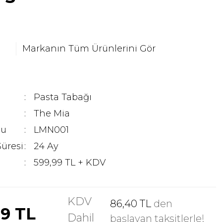
Markanın Tüm Ürünlerini Gör
Pasta Tabağı
The Mia
du
LMN001
Süresi
24 Ay
599,99 TL + KDV
KDV
86,40 TL
den
99 TL
Dahil
başlayan taksitlerle!