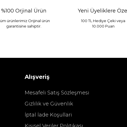
%100 Orjinal Ürün
Yeni Üyeliklere Öze
üm ürünlerimiz Orijinal ürün
100 TL Hediye Çeki veya
garantisine sahiptir.
10.000 Puan
 Mint
Sarev Elfıda Flanel Nevresim Takımı Çift Kişili
 TL
4.400,00 TL
Alışveriş
Mesafeli Satış Sözleşmesi
Gizlilik ve Güvenlik
%29 İndirim
İptal İade Koşullari
Kişisel Veriler Politikası