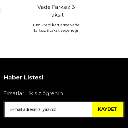
Vade Farksız 3
l
Taksit
Tüm kredi kartlarına vade
farksız 3 taksit seçeneği
Selim Dekor Chain 15x20 Çerçeve Vizon
...
1.595,00 TL
Haber Listesi
Fırsatları ilk siz öğrenin !
KAYDET