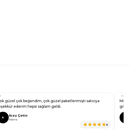
ok güzel çok beğendim, çok güzel paketlenmişti satıcıya
Müşte
eşekkür ederim hepsi sağlam geldi.
görün
Arzu Çetin
A
İ
Adana
5