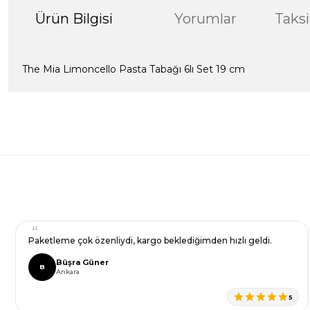
Ürün Bilgisi
Yorumlar
Taksi
The Mia Limoncello Pasta Tabağı 6lı Set 19 cm
Bu ürünün fiyat bilgisi, resim, ürün açıklamalarında ve diğer kon
formunu kullanarak tarafımıza iletebilirsiniz.
Bir dakikanızı ayırın, yorumunuzla başkalarının do
Görüş ve önerileriniz için teşekkür ederiz.
Ürün resmi kalitesiz, bozuk veya görüntülenemiyor.
Yorum Yaz
Ürün açıklamasında eksik bilgiler bulunuyor.
Ürün bilgilerinde hatalar bulunuyor.
Ürün fiyatı diğer sitelerden daha pahalı.
Paketleme çok özenliydi, kargo beklediğimden hızlı geldi.
Bu ürüne benzer farklı alternatifler olmalı.
Büşra Güner
B
Ankara
5