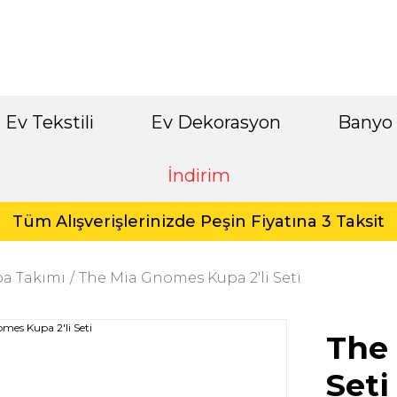
Ev Tekstili
Ev Dekorasyon
Banyo
İndirim
Tüm Alışverişlerinizde Peşin Fiyatına 3 Taksit
a Takımı
The Mia Gnomes Kupa 2'li Seti
The 
Seti