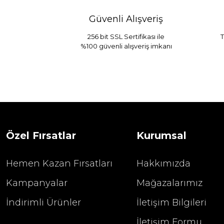
Güvenli Alışveriş
256 bit SSL Sertifikası ile
T
%100 güvenli alışveriş imkanı
Sarev Jahara Yatak Örtüsü Çift Kişilik
1.680,00
2.400,00 TL
Özel Fırsatlar
Kurumsal
Hemen Kazan Fırsatları
Hakkımızda
Kampanyalar
Mağazalarımız
İndirimli Ürünler
İletişim Bilgileri
İletişim Formu