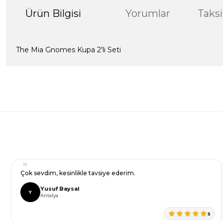
Ürün Bilgisi
Yorumlar
Taksi
The Mia Gnomes Kupa 2'li Seti
Bu ürünün fiyat bilgisi, resim, ürün açıklamalarında ve diğer kon
formunu kullanarak tarafımıza iletebilirsiniz.
Bir dakikanızı ayırın, yorumunuzla başkalarının do
Görüş ve önerileriniz için teşekkür ederiz.
Ürün resmi kalitesiz, bozuk veya görüntülenemiyor.
Yorum Yaz
Ürün açıklamasında eksik bilgiler bulunuyor.
Ürün bilgilerinde hatalar bulunuyor.
Ürün fiyatı diğer sitelerden daha pahalı.
Çok sevdim, kesinlikle tavsiye ederim.
Bu ürüne benzer farklı alternatifler olmalı.
Yusuf Baysal
Y
Antalya
5