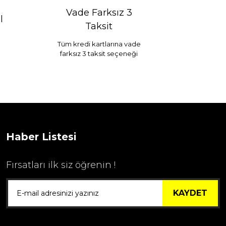
Vade Farksız 3
l
Taksit
Tüm kredi kartlarına vade
farksız 3 taksit seçeneği
Selim Dekor Chain 15x20 Çerçeve Vizon
...
1.595,00 TL
Haber Listesi
Fırsatları ilk siz öğrenin !
KAYDET