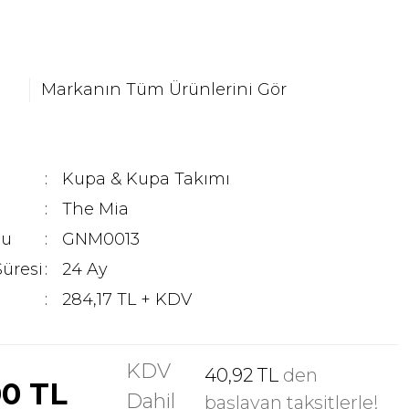
Markanın Tüm Ürünlerini Gör
Kupa & Kupa Takımı
The Mia
du
GNM0013
Süresi
24 Ay
284,17 TL + KDV
KDV
40,92 TL
den
00 TL
Dahil
başlayan taksitlerle!