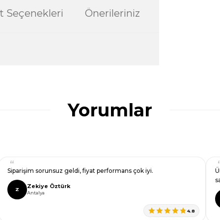
t Seçenekleri
Önerileriniz
ularda yetersiz gördüğünüz noktaları öneri
ğru seçim yapmasına yardımcı olun.
Yorumlar
Siparişim sorunsuz geldi, fiyat performans çok iyi.
Ü
s
Zekiye Öztürk
Z
Antalya
4.8