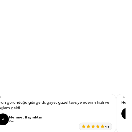
rün göründüğü gibi geldi, gayet güzel tavsiye ederim hızlı ve
Her ş
ağlam geldi.
O
Mehmet Bayraktar
M
Van
4.8