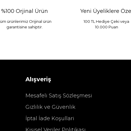
%100 Orjinal Ürün
Yeni Üyeliklere Öze
üm ürünlerimiz Orijinal ürün
100 TL Hediye Çeki veya
garantisine sahiptir.
10.000 Puan
 Mint
Sarev Elfıda Flanel Nevresim Takımı Çift Kişili
 TL
4.400,00 TL
Alışveriş
Mesafeli Satış Sözleşmesi
Gizlilik ve Güvenlik
%29 İndirim
İptal İade Koşullari
Kişisel Veriler Politikası