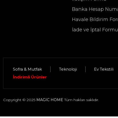
Banka Hesap Numa
Havale Bildirim Fo
İade ve İptal Form
Sofra & Mutfak
Teknoloji
Ev Tekstili
Selim Dekor Elise 13x18 Çerçeve Güm
İndirimli Ürünler
1.395,00 TL
Copyright © 2025
MAGIC HOME
Tüm hakları saklıdır.