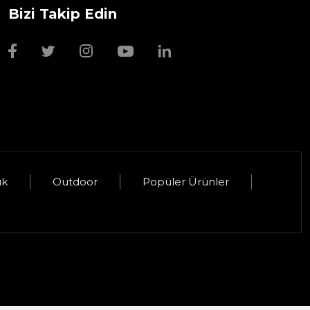
Bizi Takip Edin
Wmf Bıçak Bileyi
1.999,00 TL
uk
Outdoor
Popüler Ürünler