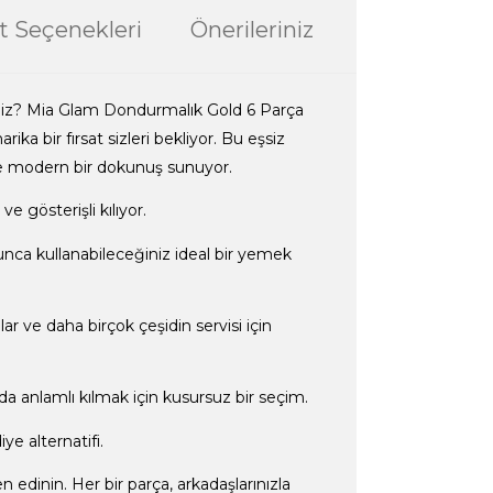
t Seçenekleri
Önerileriniz
siniz? Mia Glam Dondurmalık Gold 6 Parça
rika bir fırsat sizleri bekliyor. Bu eşsiz
 de modern bir dokunuş sunuyor.
e gösterişli kılıyor.
unca kullanabileceğiniz ideal bir yemek
r ve daha birçok çeşidin servisi için
 da anlamlı kılmak için kusursuz bir seçim.
ye alternatifi.
 edinin. Her bir parça, arkadaşlarınızla