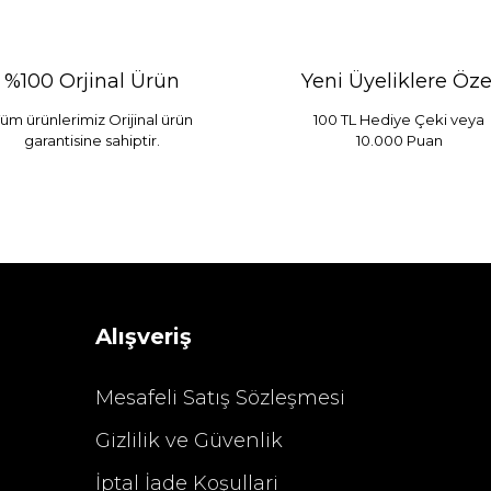
%100 Orjinal Ürün
Yeni Üyeliklere Öze
üm ürünlerimiz Orijinal ürün
100 TL Hediye Çeki veya
garantisine sahiptir.
10.000 Puan
 Mint
Sarev Elfıda Flanel Nevresim Takımı Çift Kişili
 TL
4.400,00 TL
Alışveriş
Mesafeli Satış Sözleşmesi
Gizlilik ve Güvenlik
%29 İndirim
İptal İade Koşullari