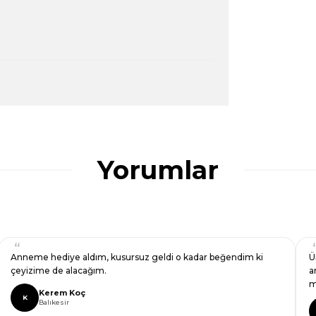
ularda yetersiz gördüğünüz noktaları öneri
ğru seçim yapmasına yardımcı olun.
Yorumlar
Anneme hediye aldım, kusursuz geldi o kadar beğendim ki
Ü
çeyizime de alacağım.
a
m
Kerem Koç
K
Balıkesir