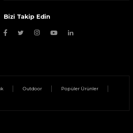
Bizi Takip Edin
Wmf Bıçak Bileyi
1.999,00 TL
uk
Outdoor
Popüler Ürünler