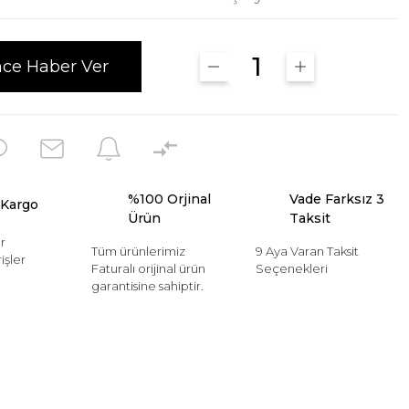
nce Haber Ver
%100 Orjinal
Vade Farksız 3
 Kargo
Ürün
Taksit
r
Tüm ürünlerimiz
9 Aya Varan Taksit
işler
Faturalı orijinal ürün
Seçenekleri
garantisine sahiptir.