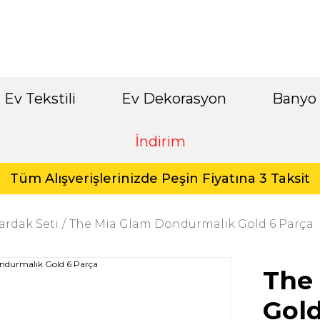
Ev Tekstili
Ev Dekorasyon
Banyo
İndirim
Tüm Alışverişlerinizde Peşin Fiyatına 3 Taksit
ardak Seti
The Mia Glam Dondurmalık Gold 6 Parça
The
Gold