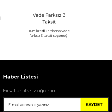
Vade Farksız 3
l
Taksit
Tüm kredi kartlarına vade
farksız 3 taksit seçeneği
Selim Dekor Chain 15x20 Çerçeve Vizon
...
1.595,00 TL
Haber Listesi
Fırsatları ilk siz öğrenin !
KAYDET