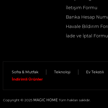
İletişim Formu
Banka Hesap Numa
Havale Bildirim Fo
İade ve İptal Form
Sofra & Mutfak
Teknoloji
Ev Tekstili
Selim Dekor Elise 13x18 Çerçeve Güm
İndirimli Ürünler
1.395,00 TL
Copyright © 2025
MAGIC HOME
Tüm hakları saklıdır.