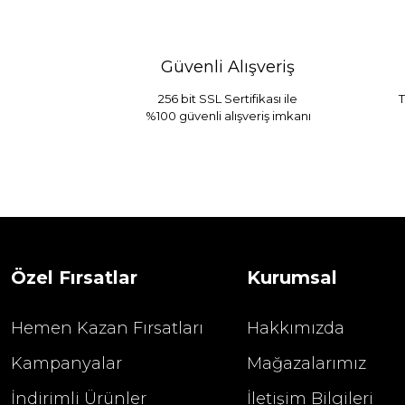
Güvenli Alışveriş
256 bit SSL Sertifikası ile
T
%100 güvenli alışveriş imkanı
Sarev Jahara Yatak Örtüsü Çift Kişilik
1.680,00
2.400,00 TL
Özel Fırsatlar
Kurumsal
Hemen Kazan Fırsatları
Hakkımızda
Kampanyalar
Mağazalarımız
İndirimli Ürünler
İletişim Bilgileri