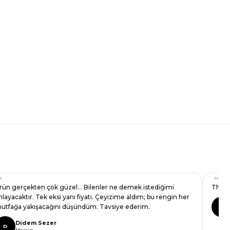
rün gerçekten çok güzel… Bilenler ne demek istediğimi
The ka
nlayacaktır. Tek eksi yanı fiyatı. Çeyizime aldım; bu rengin her
utfağa yakışacağını düşündüm. Tavsiye ederim.
A
Didem Sezer
D
Mersin