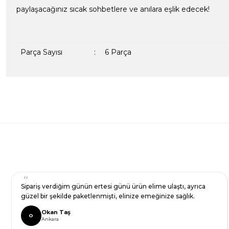
paylaşacağınız sıcak sohbetlere ve anılara eşlik edecek!
Parça Sayısı
:
6 Parça
Bu ürünün fiyat bilgisi, resim, ürün açıklamalarında ve diğer kon
formunu kullanarak tarafımıza iletebilirsiniz.
Bir dakikanızı ayırın, yorumunuzla başkalarının do
Görüş ve önerileriniz için teşekkür ederiz.
Ürün resmi kalitesiz, bozuk veya görüntülenemiyor.
Yorum Yaz
Ürün açıklamasında eksik bilgiler bulunuyor.
Ürün bilgilerinde hatalar bulunuyor.
Ürün fiyatı diğer sitelerden daha pahalı.
Sipariş verdiğim günün ertesi günü ürün elime ulaştı, ayrıca
Bu ürüne benzer farklı alternatifler olmalı.
güzel bir şekilde paketlenmişti, elinize emeğinize sağlık.
Okan Taş
O
Ankara