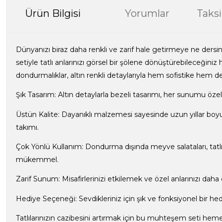
Ürün Bilgisi
Yorumlar
Taksi
Dünyanızı biraz daha renkli ve zarif hale getirmeye ne der
setiyle tatlı anlarınızı görsel bir şölene dönüştürebileceğiniz ha
dondurmalıklar, altın renkli detaylarıyla hem sofistike hem
Şık Tasarım: Altın detaylarla bezeli tasarımı, her sunumu özel v
Üstün Kalite: Dayanıklı malzemesi sayesinde uzun yıllar boy
takımı.
Çok Yönlü Kullanım: Dondurma dışında meyve salataları, tatlıla
mükemmel.
Zarif Sunum: Misafirlerinizi etkilemek ve özel anlarınızı daha
Hediye Seçeneği: Sevdikleriniz için şık ve fonksiyonel bir hedi
Tatlılarınızın cazibesini artırmak için bu muhteşem seti hemen