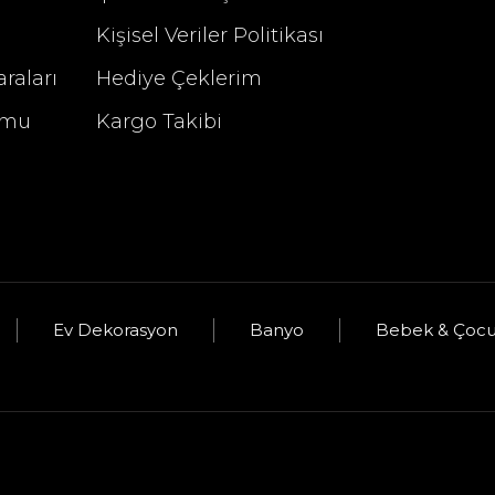
Kişisel Veriler Politikası
raları
Hediye Çeklerim
rmu
Kargo Takibi
u
Selim Dekor Altıgen Aynalı Tepsi Vizon
Ev Dekorasyon
Banyo
Bebek & Çoc
üş
2.340,00 TL
3.295,00 TL