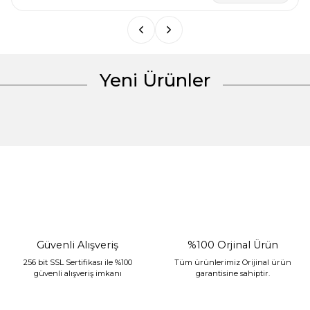
Bu ürüne benzer farklı alternatifler olmalı.
Yeni Ürünler
Gönder
%30 İndirim
Güvenli Alışveriş
%100 Orjinal Ürün
256 bit SSL Sertifikası ile %100
Tüm ürünlerimiz Orijinal ürün
güvenli alışveriş imkanı
garantisine sahiptir.