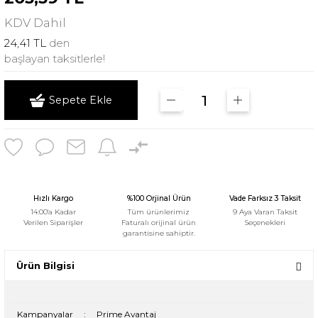
KDV
Dahil
24,41 TL
den
başlayan taksitlerle!
Sepete Ekle
Hızlı Kargo
%100 Orjinal Ürün
Vade Farksız 3 Taksit
14:00'a Kadar
Tüm ürünlerimiz
9 Aya Varan Taksit
Verilen Siparişler
Faturalı orijinal ürün
Seçenekleri
garantisine sahiptir.
Ürün Bilgisi
Kampanyalar
:
Prime Avantaj