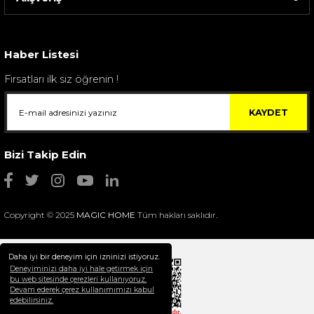
Sarev Elfıda Flanel Nevresim Takımı Çift Kişili...
4.400,00 TL
Haber Listesi
Fırsatları ilk siz öğrenin !
KAYDET
Bizi Takip Edin
Copyright © 2025
MAGIC HOME
Tüm hakları saklıdır.
Daha iyi bir deneyim için izninizi istiyoruz.
Deneyiminizi daha iyi hale getirmek için
bu web sitesinde çerezleri kullanıyoruz.
Devam ederek çerez kullanımımızı kabul
Selim Dekor Chain 15x20 Çerçeve Vizon
edebilirsiniz.