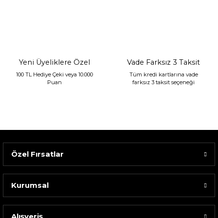
Sarev Jahara Yatak Örtüsü Çift Kişilik Mint
2.400,00 TL
1.680,00 TL
Yeni Üyeliklere Özel
Vade Farksız 3 Taksit
100 TL Hediye Çeki veya 10.000
Tüm kredi kartlarına vade
Puan
farksız 3 taksit seçeneği
Özel Fırsatlar
Kurumsal
Alışveriş