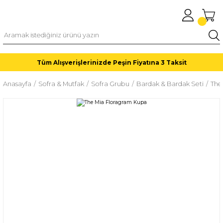
Tüm Alışverişlerinizde Peşin Fiyatına 3 Taksit
Anasayfa
Sofra & Mutfak
Sofra Grubu
Bardak & Bardak Seti
The