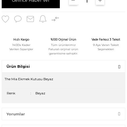
Gelince Haber Ver
Hızlı Kargo
%100 Orjinal Ürün
Vade Farksız 3 Taksit
14:00'a Kadar
Tüm ürünlerimiz
9 Aya Varan Taksit
Verilen Siparişler
Faturalı orijinal ürün
Seçenekleri
garantisine sahiptir.
Ürün Bilgisi
The Mia Ekmek Kutusu Beyaz
Renk
:
Beyaz
Yorumlar