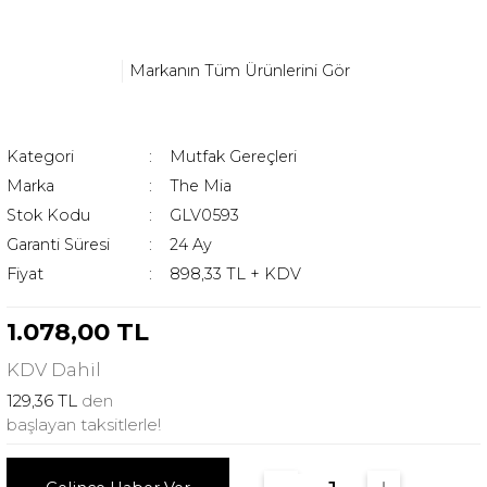
Markanın Tüm Ürünlerini Gör
Kategori
Mutfak Gereçleri
Marka
The Mia
Stok Kodu
GLV0593
Garanti Süresi
24 Ay
Fiyat
898,33 TL + KDV
1.078,00 TL
KDV
Dahil
129,36 TL
den
başlayan taksitlerle!