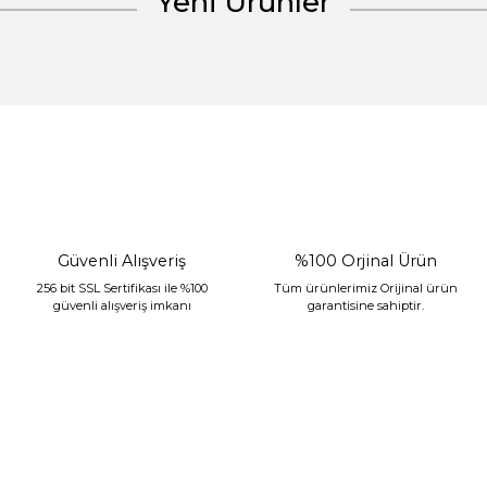
Yeni Ürünler
Gönder
%30 İndirim
Güvenli Alışveriş
%100 Orjinal Ürün
256 bit SSL Sertifikası ile %100
Tüm ürünlerimiz Orijinal ürün
güvenli alışveriş imkanı
garantisine sahiptir.
Sarev Jahara Yatak Örtüsü Çift Kişilik Mint
2.400,00 TL
1.680,00 TL