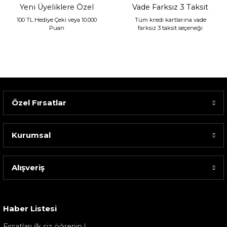
Yeni Üyeliklere Özel
Vade Farksız 3 Taksit
100 TL Hediye Çeki veya 10.000
Tüm kredi kartlarına vade
Puan
farksız 3 taksit seçeneği
Özel Fırsatlar
Kurumsal
Alışveriş
Sarev Elfıda Flanel Nevresim Takımı Çift Kişili...
4.400,00 TL
Haber Listesi
Fırsatları ilk siz öğrenin !