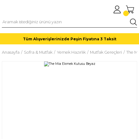
Tüm Alışverişlerinizde Peşin Fiyatına 3 Taksit
Anasayfa
Sofra & Mutfak
Yemek Hazırlık
Mutfak Gereçleri
The M