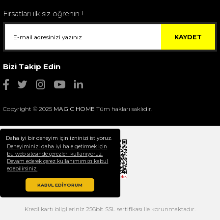
Fırsatları ilk siz öğrenin !
KAYDET
Bizi Takip Edin
Copyright © 2025
MAGIC HOME
Tüm hakları saklıdır.
Daha iyi bir deneyim için izninizi istiyoruz.
Deneyiminizi daha iyi hale getirmek için
bu web sitesinde çerezleri kullanıyoruz.
Devam ederek çerez kullanımımızı kabul
Selim Dekor Chain 15x20 Çerçeve Vizon
edebilirsiniz.
1.595,00 TL
KABUL EDİYORUM
Kredi kartı bilgileriniz 256bit SSL sertifikası ile korunmaktadır.