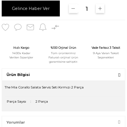
Gelince Haber Ver
Hızlı Kargo
%100 Orjinal Ürün
Vade Farksız 3 Taksit
14:00'a Kadar
Tüm ürünlerimiz
9 Aya Varan Taksit
Verilen Siparişler
Faturalı orijinal ürün
Seçenekleri
garantisine sahiptir.
Ürün Bilgisi
The Mia Corallo Salata Servis Seti Kırmızı 2 Parça
Parça Sayısı
:
2 Parça
Yorumlar