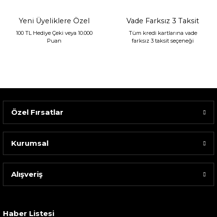
Yeni Üyeliklere Özel
Vade Farksız 3 Taksit
100 TL Hediye Çeki veya 10.000
Tüm kredi kartlarına vade
Puan
farksız 3 taksit seçeneği
Özel Fırsatlar
Kurumsal
Alışveriş
Sarev Elfıda Flanel Nevresim Takımı Çift Kişili...
4.400,00 TL
Haber Listesi