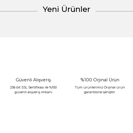
Yeni Ürünler
Gönder
%30 İndirim
Güvenli Alışveriş
%100 Orjinal Ürün
256 bit SSL Sertifikası ile %100
Tüm ürünlerimiz Orijinal ürün
güvenli alışveriş imkanı
garantisine sahiptir.
Sarev Jahara Yatak Örtüsü Çift Kişilik Mint
2.400,00 TL
1.680,00 TL