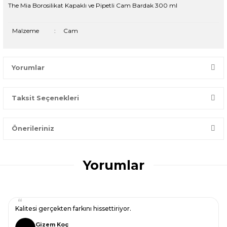
The Mia Borosilikat Kapaklı ve Pipetli Cam Bardak 300 ml
Malzeme
:
Cam
Yorumlar
Taksit Seçenekleri
Bir dakikanızı ayırın, yorumunuzla başkalarının doğru seçim
yapmasına yardımcı olun.
Önerileriniz
Yorum Yaz
Bu ürünün fiyat bilgisi, resim, ürün açıklamalarında ve diğer
konularda yetersiz gördüğünüz noktaları öneri formunu
Yorumlar
kullanarak tarafımıza iletebilirsiniz.
Görüş ve önerileriniz için teşekkür ederiz.
Ürün resmi kalitesiz, bozuk veya görüntülenemiyor.
Kalitesi gerçekten farkını hissettiriyor.
Ürün açıklamasında eksik bilgiler bulunuyor.
Gizem Koç