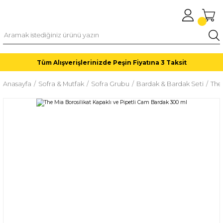
Tüm Alışverişlerinizde Peşin Fiyatına 3 Taksit
Anasayfa
Sofra & Mutfak
Sofra Grubu
Bardak & Bardak Seti
The