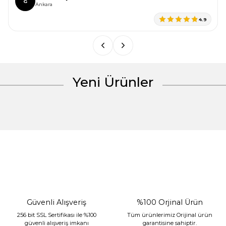
G
Ürün bilgilerinde hatalar bulunuyor.
Ankara
Ürün fiyatı diğer sitelerden daha pahalı.
4.9
Bu ürüne benzer farklı alternatifler olmalı.
Yeni Ürünler
Gönder
%30 İndirim
Güvenli Alışveriş
%100 Orjinal Ürün
256 bit SSL Sertifikası ile %100
Tüm ürünlerimiz Orijinal ürün
güvenli alışveriş imkanı
garantisine sahiptir.