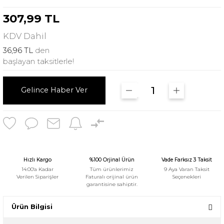
307,99 TL
KDV
Dahil
36,96 TL
den
başlayan taksitlerle!
Gelince Haber Ver
Hızlı Kargo
%100 Orjinal Ürün
Vade Farksız 3 Taksit
14:00'a Kadar
Tüm ürünlerimiz
9 Aya Varan Taksit
Verilen Siparişler
Faturalı orijinal ürün
Seçenekleri
garantisine sahiptir.
Ürün Bilgisi