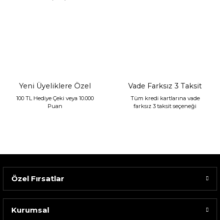
Sarev Jahara Yatak Örtüsü Çift Kişilik Mint
2.400,00 TL
1.680,00 TL
Yeni Üyeliklere Özel
Vade Farksız 3 Taksit
100 TL Hediye Çeki veya 10.000
Tüm kredi kartlarına vade
Puan
farksız 3 taksit seçeneği
Özel Fırsatlar
Kurumsal