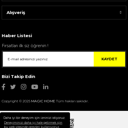
Alışveriş
Sarev Elfıda Flanel Nevresim Takımı Çift Kişili...
4.400,00 TL
Haber Listesi
Fırsatları ilk siz öğrenin !
KAYDET
Bizi Takip Edin
Copyright © 2025
MAGIC HOME
Tüm hakları saklıdır.
Daha iyi bir deneyim için izninizi istiyoruz.
Deneyiminizi daha iyi hale getirmek için
bu web sitesinde çerezleri kullanıyoruz.