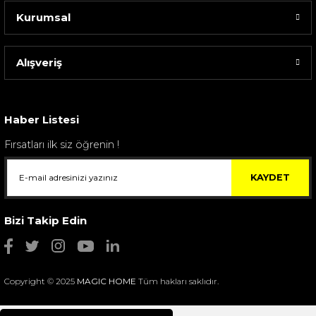
Kurumsal
Alışveriş
Sarev Elfıda Flanel Nevresim Takımı Çift Kişili...
4.400,00 TL
Haber Listesi
Fırsatları ilk siz öğrenin !
KAYDET
Bizi Takip Edin
Copyright © 2025
MAGIC HOME
Tüm hakları saklıdır.