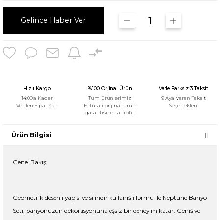
Gelince Haber Ver
Hızlı Kargo
%100 Orjinal Ürün
Vade Farksız 3 Taksit
14:00'a Kadar
Tüm ürünlerimiz
9 Aya Varan Taksit
Verilen Siparişler
Faturalı orijinal ürün
Seçenekleri
garantisine sahiptir.
Ürün Bilgisi
Genel Bakış;
Geometrik desenli yapısı ve silindir kullanışlı formu ile Neptune Banyo
Seti, banyonuzun dekorasyonuna eşsiz bir deneyim katar. Geniş ve