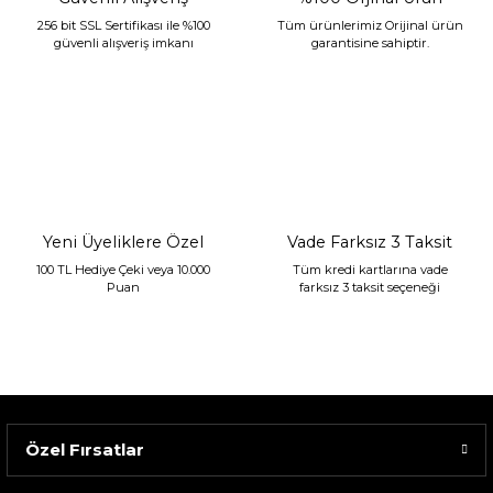
256 bit SSL Sertifikası ile %100
Tüm ürünlerimiz Orijinal ürün
güvenli alışveriş imkanı
garantisine sahiptir.
Sarev Jahara Yatak Örtüsü Çift Kişilik Mint
2.400,00 TL
1.680,00 TL
Yeni Üyeliklere Özel
Vade Farksız 3 Taksit
100 TL Hediye Çeki veya 10.000
Tüm kredi kartlarına vade
Puan
farksız 3 taksit seçeneği
Özel Fırsatlar