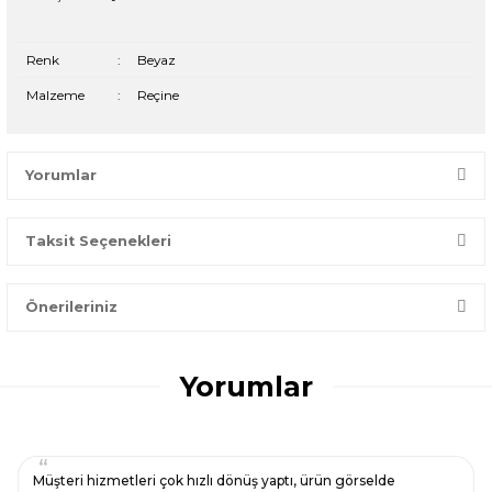
Renk
:
Beyaz
Malzeme
:
Reçine
Yorumlar
Taksit Seçenekleri
Bir dakikanızı ayırın, yorumunuzla başkalarının doğru seçim
yapmasına yardımcı olun.
Önerileriniz
Yorum Yaz
Bu ürünün fiyat bilgisi, resim, ürün açıklamalarında ve diğer
konularda yetersiz gördüğünüz noktaları öneri formunu
Yorumlar
kullanarak tarafımıza iletebilirsiniz.
Görüş ve önerileriniz için teşekkür ederiz.
Ürün resmi kalitesiz, bozuk veya görüntülenemiyor.
Müşteri hizmetleri çok hızlı dönüş yaptı, ürün görselde