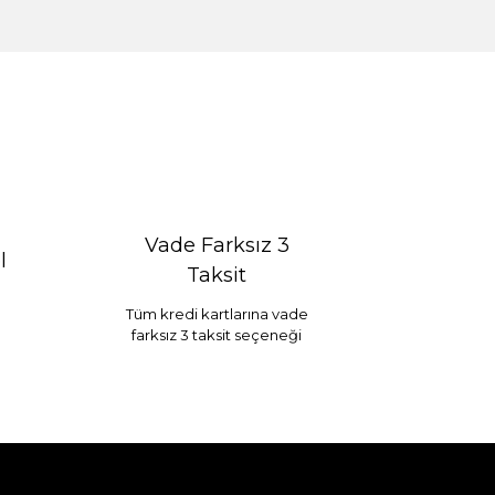
Vade Farksız 3
l
Taksit
Tüm kredi kartlarına vade
farksız 3 taksit seçeneği
Selim Dekor Chain 15x20 Çerçeve Vizon
...
1.595,00 TL