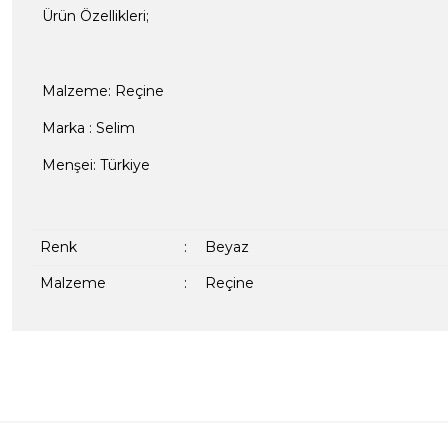
Ürün Özellikleri;
Malzeme: Reçine
Marka
: Selim
Menşei: Türkiye
Renk
:
Beyaz
Malzeme
:
Reçine
Bu ürünün fiyat bilgisi, resim, ürün açıklamalarında ve diğer kon
formunu kullanarak tarafımıza iletebilirsiniz.
Bir dakikanızı ayırın, yorumunuzla başkalarının do
Görüş ve önerileriniz için teşekkür ederiz.