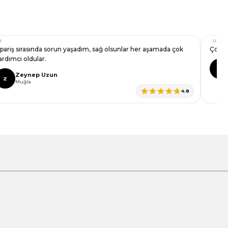
ipariş sırasında sorun yaşadım, sağ olsunlar her aşamada çok
Çok s
ardımcı oldular.
C
Zeynep Uzun
Z
Muğla
4.8