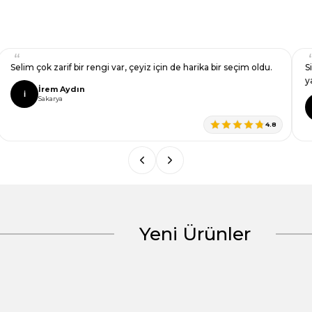
Selim çok zarif bir rengi var, çeyiz için de harika bir seçim oldu.
S
y
İrem Aydın
İ
Sakarya
4.8
Yeni Ürünler