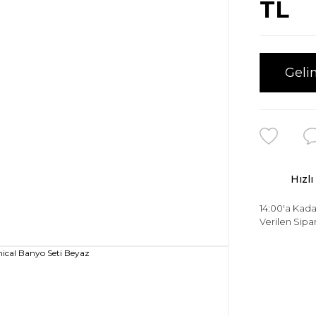
TL
Geli
Hızlı
14:00'a Kada
Verilen Sipar