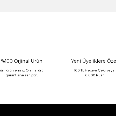
%100 Orjinal Ürün
Yeni Üyeliklere Öze
üm ürünlerimiz Orijinal ürün
100 TL Hediye Çeki veya
garantisine sahiptir.
10.000 Puan
 Mint
Sarev Elfıda Flanel Nevresim Takımı Çift Kişili
 TL
4.400,00 TL