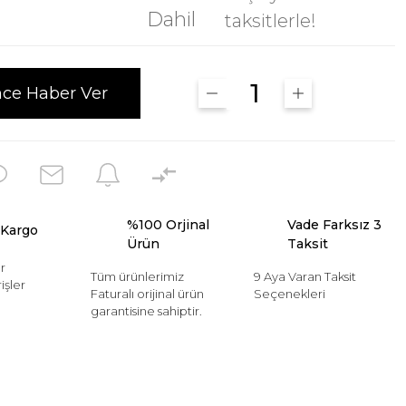
Dahil
taksitlerle!
nce Haber Ver
%100 Orjinal
Vade Farksız 3
 Kargo
Ürün
Taksit
r
Tüm ürünlerimiz
9 Aya Varan Taksit
işler
Faturalı orijinal ürün
Seçenekleri
garantisine sahiptir.