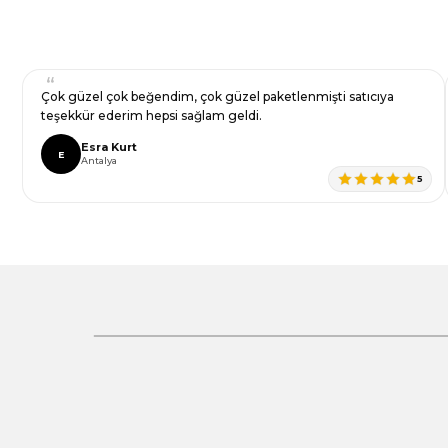
Ürün resmi kalitesiz, bozuk veya görüntülenemiyor.
Yorum Yaz
Ürün açıklamasında eksik bilgiler bulunuyor.
Ürün bilgilerinde hatalar bulunuyor.
Ürün fiyatı diğer sitelerden daha pahalı.
Çok güzel çok beğendim, çok güzel paketlenmişti satıcıya
Bu ürüne benzer farklı alternatifler olmalı.
teşekkür ederim hepsi sağlam geldi.
Esra Kurt
E
Antalya
5
Gönder