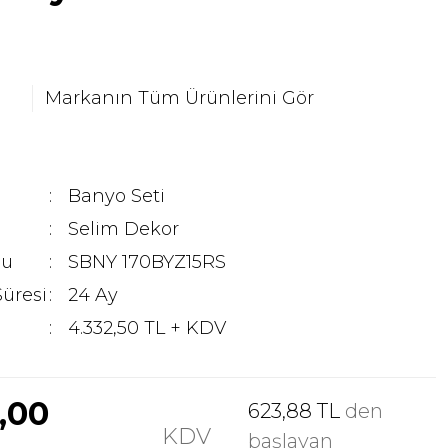
Markanın Tüm Ürünlerini Gör
Banyo Seti
Selim Dekor
du
SBNY 170BYZ15RS
Süresi
24 Ay
4.332,50 TL + KDV
9,00
623,88 TL
den
KDV
başlayan