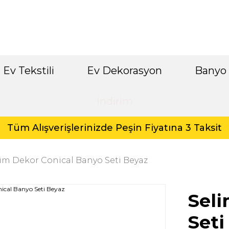
Ev Tekstili
Ev Dekorasyon
Banyo
İndirim
Tüm Alışverişlerinizde Peşin Fiyatına 3 Taksit
im Dekor Conical Banyo Seti Beyaz
Seli
Seti