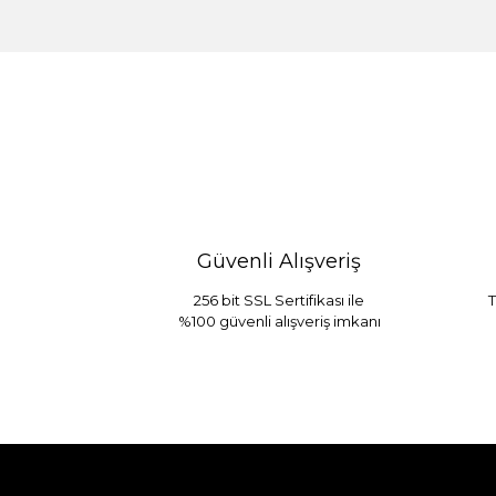
%30 İndirim
Güvenli Alışveriş
256 bit SSL Sertifikası ile
T
%100 güvenli alışveriş imkanı
Sarev Jahara Yatak Örtüsü Çift Kişilik
1.680,00
2.400,00 TL