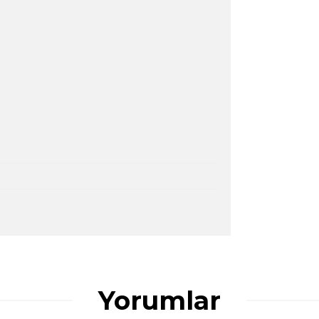
ularda yetersiz gördüğünüz noktaları öneri
ğru seçim yapmasına yardımcı olun.
Yorumlar