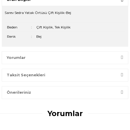
Sarev Sedra Yatak Örtüsü Çift Kişilik-Bej
Beden
:
Çift Kişilik, Tek Kişilik
Renk
:
Bej
Yorumlar
Taksit Seçenekleri
Bir dakikanızı ayırın, yorumunuzla başkalarının doğru seçim
yapmasına yardımcı olun.
Önerileriniz
Yorum Yaz
Bu ürünün fiyat bilgisi, resim, ürün açıklamalarında ve diğer
konularda yetersiz gördüğünüz noktaları öneri formunu
Yorumlar
kullanarak tarafımıza iletebilirsiniz.
Görüş ve önerileriniz için teşekkür ederiz.