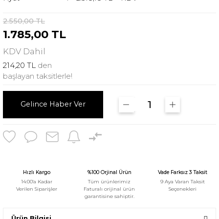
2.550,00 TL
1.785,00 TL
KDV
Dahil
214,20 TL
den
başlayan taksitlerle!
Gelince Haber Ver
Hızlı Kargo
%100 Orjinal Ürün
Vade Farksız 3 Taksit
14:00'a Kadar
Tüm ürünlerimiz
9 Aya Varan Taksit
Verilen Siparişler
Faturalı orijinal ürün
Seçenekleri
garantisine sahiptir.
Ürün Bilgisi