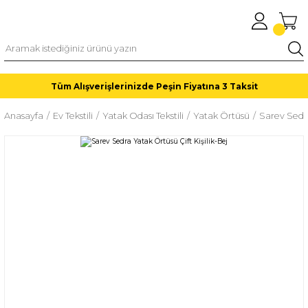
Tüm Alışverişlerinizde Peşin Fiyatına 3 Taksit
Anasayfa
Ev Tekstili
Yatak Odası Tekstili
Yatak Örtüsü
Sarev Sedra