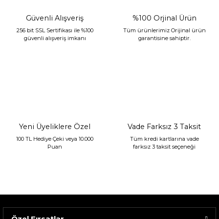
Güvenli Alışveriş
%100 Orjinal Ürün
256 bit SSL Sertifikası ile %100
Tüm ürünlerimiz Orijinal ürün
güvenli alışveriş imkanı
garantisine sahiptir.
Sarev Jahara Yatak Örtüsü Çift Kişilik Mint
2.400,00 TL
1.680,00 TL
Yeni Üyeliklere Özel
Vade Farksız 3 Taksit
100 TL Hediye Çeki veya 10.000
Tüm kredi kartlarına vade
Puan
farksız 3 taksit seçeneği
Özel Fırsatlar