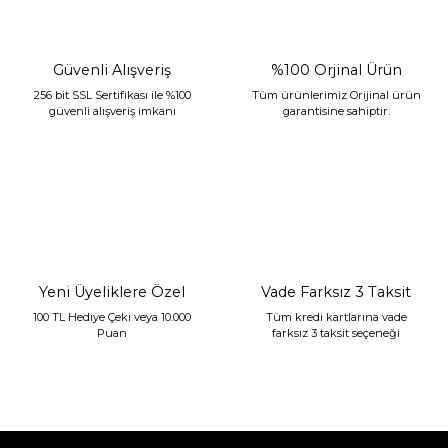
Güvenli Alışveriş
%100 Orjinal Ürün
256 bit SSL Sertifikası ile %100
Tüm ürünlerimiz Orijinal ürün
güvenli alışveriş imkanı
garantisine sahiptir.
Sarev Jahara Yatak Örtüsü Çift Kişilik Mint
2.400,00 TL
1.680,00 TL
Yeni Üyeliklere Özel
Vade Farksız 3 Taksit
100 TL Hediye Çeki veya 10.000
Tüm kredi kartlarına vade
Puan
farksız 3 taksit seçeneği