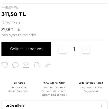
445,01 TL
311,50 TL
KDV
Dahil
37,38 TL
den
başlayan taksitlerle!
Gelince Haber Ver
Hızlı Kargo
%100 Orjinal Ürün
Vade Farksız 3 Taksit
14:00'a Kadar
Tüm ürünlerimiz
9 Aya Varan Taksit
Verilen Siparişler
Faturalı orijinal ürün
Seçenekleri
garantisine sahiptir.
Ürün Bilgisi