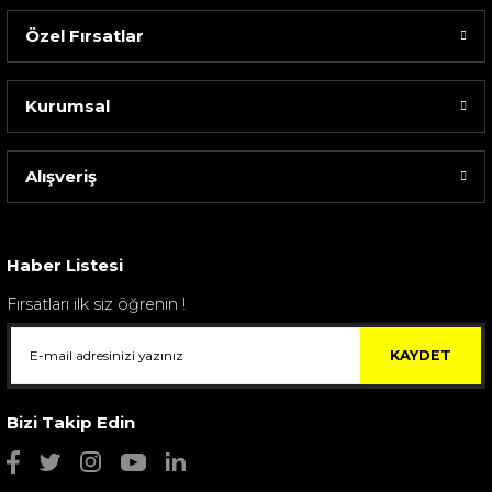
Özel Fırsatlar
Kurumsal
Alışveriş
Sarev Elfıda Flanel Nevresim Takımı Çift Kişili...
4.400,00 TL
Haber Listesi
Fırsatları ilk siz öğrenin !
KAYDET
Bizi Takip Edin