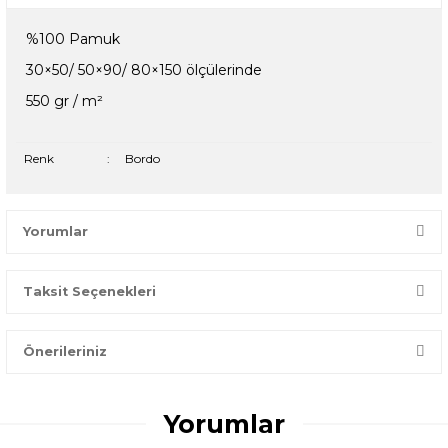
%100 Pamuk
30×50/ 50×90/ 80×150 ölçülerinde
550 gr / m²
Renk
:
Bordo
Yorumlar
Taksit Seçenekleri
Bir dakikanızı ayırın, yorumunuzla başkalarının doğru seçim
yapmasına yardımcı olun.
Önerileriniz
Yorum Yaz
Bu ürünün fiyat bilgisi, resim, ürün açıklamalarında ve diğer
konularda yetersiz gördüğünüz noktaları öneri formunu
Yorumlar
kullanarak tarafımıza iletebilirsiniz.