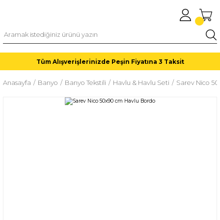
Tüm Alışverişlerinizde Peşin Fiyatına 3 Taksit
Anasayfa
Banyo
Banyo Tekstili
Havlu & Havlu Seti
Sarev Nico 5