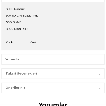
%100 Pamuk
90x150 Cm Ebatlarında
500 Gr/M²
%100 Ring İplik
Renk
:
Mavi
Yorumlar
Taksit Seçenekleri
Bir dakikanızı ayırın, yorumunuzla başkalarının doğru seçim
yapmasına yardımcı olun.
Önerileriniz
Yorum Yaz
Bu ürünün fiyat bilgisi, resim, ürün açıklamalarında ve diğer
konularda yetersiz gördüğünüz noktaları öneri formunu
Yorumlar