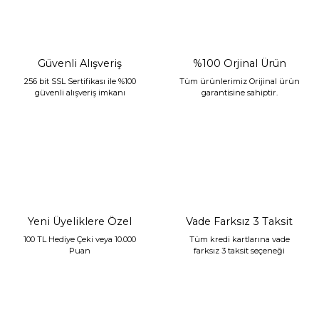
Güvenli Alışveriş
%100 Orjinal Ürün
256 bit SSL Sertifikası ile %100
Tüm ürünlerimiz Orijinal ürün
güvenli alışveriş imkanı
garantisine sahiptir.
Sarev Jahara Yatak Örtüsü Çift Kişilik Mint
2.400,00 TL
1.680,00 TL
Yeni Üyeliklere Özel
Vade Farksız 3 Taksit
100 TL Hediye Çeki veya 10.000
Tüm kredi kartlarına vade
Puan
farksız 3 taksit seçeneği