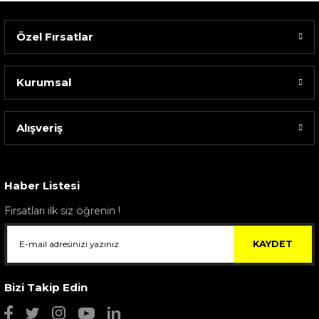
Özel Fırsatlar
Kurumsal
Alışveriş
Sarev Elfıda Flanel Nevresim Takımı Çift Kişili...
4.400,00 TL
Haber Listesi
Fırsatları ilk siz öğrenin !
KAYDET
Bizi Takip Edin