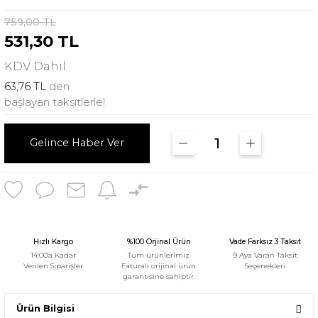
759,00 TL
531,30 TL
KDV
Dahil
63,76 TL
den
başlayan taksitlerle!
Gelince Haber Ver
Hızlı Kargo
%100 Orjinal Ürün
Vade Farksız 3 Taksit
14:00'a Kadar
Tüm ürünlerimiz
9 Aya Varan Taksit
Verilen Siparişler
Faturalı orijinal ürün
Seçenekleri
garantisine sahiptir.
Ürün Bilgisi