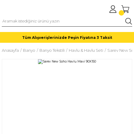
Tüm Alışverişlerinizde Peşin Fiyatına 3 Taksit
Anasayfa
Banyo
Banyo Tekstili
Havlu & Havlu Seti
Sarev New So