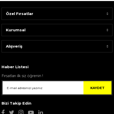
Özel Fırsatlar
Kurumsal
Alışveriş
Sarev Elfıda Flanel Nevresim Takımı Çift Kişili...
4.400,00 TL
Haber Listesi
Fırsatları ilk siz öğrenin !
KAYDET
Bizi Takip Edin