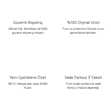
Güvenli Alışveriş
%100 Orjinal Ürün
256 bit SSL Sertifikası ile %100
Tüm ürünlerimiz Orijinal ürün
güvenli alışveriş imkanı
garantisine sahiptir.
Sarev Jahara Yatak Örtüsü Çift Kişilik Mint
2.400,00 TL
1.680,00 TL
Yeni Üyeliklere Özel
Vade Farksız 3 Taksit
100 TL Hediye Çeki veya 10.000
Tüm kredi kartlarına vade
Puan
farksız 3 taksit seçeneği