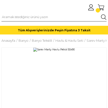
Tüm Alışverişlerinizde Peşin Fiyatına 3 Taksit
Anasayfa
Banyo
Banyo Tekstili
Havlu & Havlu Seti
Sarev Marty H