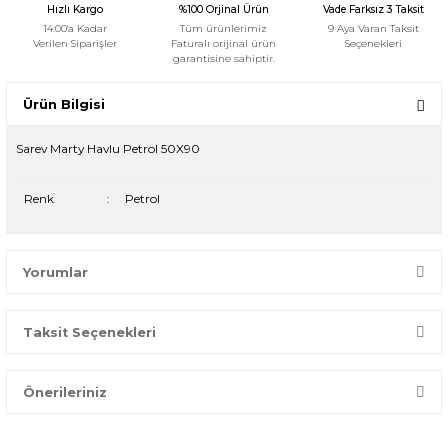
Hızlı Kargo
%100 Orjinal Ürün
Vade Farksız 3 Taksit
14:00'a Kadar
Tüm ürünlerimiz
9 Aya Varan Taksit
Verilen Siparişler
Faturalı orijinal ürün
Seçenekleri
garantisine sahiptir.
Ürün Bilgisi
Sarev Marty Havlu Petrol 50X90
Renk
:
Petrol
Yorumlar
Taksit Seçenekleri
Bir dakikanızı ayırın, yorumunuzla başkalarının doğru seçim
yapmasına yardımcı olun.
Önerileriniz
Yorum Yaz
Bu ürünün fiyat bilgisi, resim, ürün açıklamalarında ve diğer