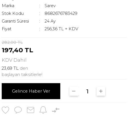
Marka
Sarev
Stok Kodu
8682676783429
Garanti Süresi
24 Ay
Fiyat
256,36 TL + KDV
282,00 TL
197,40 TL
KDV
Dahil
23,69 TL
den
başlayan taksitlerle!
Gelince Haber Ver