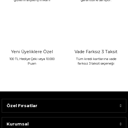
güvenli alışveriş imkanı
garantisine sahiptir.
Sarev Jahara Yatak Örtüsü Çift Kişilik Mint
2.400,00 TL
1.680,00 TL
Yeni Üyeliklere Özel
Vade Farksız 3 Taksit
100 TL Hediye Çeki veya 10.000
Tüm kredi kartlarına vade
Puan
farksız 3 taksit seçeneği
Özel Fırsatlar
Kurumsal