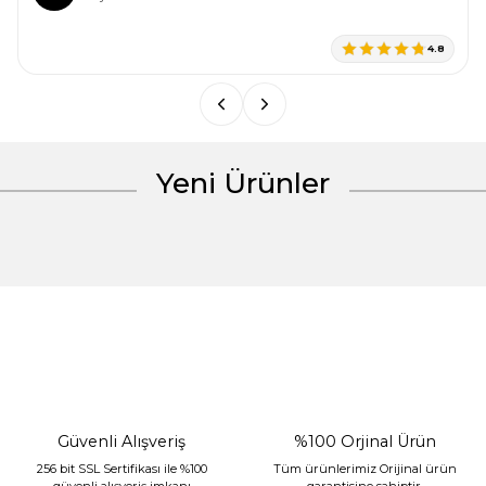
Ürün fiyatı diğer sitelerden daha pahalı.
4.8
Bu ürüne benzer farklı alternatifler olmalı.
Yeni Ürünler
Gönder
%30 İndirim
Güvenli Alışveriş
%100 Orjinal Ürün
256 bit SSL Sertifikası ile %100
Tüm ürünlerimiz Orijinal ürün