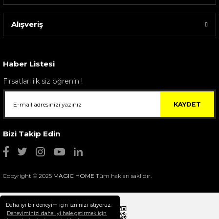
Alışveriş
Sarev Elfıda Flanel Nevresim Takımı Çift Kişili...
4.400,00 TL
Haber Listesi
Fırsatları ilk siz öğrenin !
KAYDET
Bizi Takip Edin
Copyright © 2025
MAGIC HOME
Tüm hakları saklıdır.
Daha iyi bir deneyim için izninizi istiyoruz.
Deneyiminizi daha iyi hale getirmek için