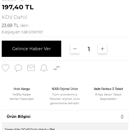
197,40 TL
KDV
Dahil
23,69 TL
den
başlayan taksitlerle!
Gelince Haber Ver
Hızlı Kargo
%100 Orjinal Ürün
Vade Farksız 3 Taksit
14:00'a Kadar
Tüm ürünlerimiz
9 Aya Varan Taksit
Verilen Siparişler
Faturalı orijinal ürün
Seçenekleri
garantisine sahiptir.
Ürün Bilgisi
Sarev Mai 50x90cm Havlu-Bej