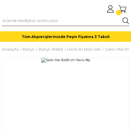
Tüm Alışverişlerinizde Peşin Fiyatına 3 Taksit
Anasayfa
Banyo
Banyo Tekstili
Havlu & Havlu Seti
Sarev Mai 50