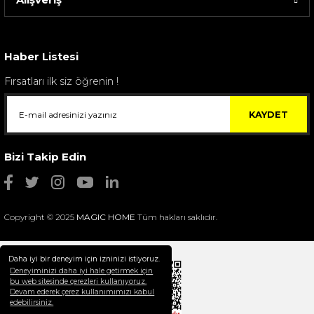
Sarev Elfıda Flanel Nevresim Takımı Çift Kişili...
4.400,00 TL
Haber Listesi
Fırsatları ilk siz öğrenin !
KAYDET
Bizi Takip Edin
Copyright © 2025
MAGIC HOME
Tüm hakları saklıdır.
Daha iyi bir deneyim için izninizi istiyoruz.
Deneyiminizi daha iyi hale getirmek için
bu web sitesinde çerezleri kullanıyoruz.
Devam ederek çerez kullanımımızı kabul
Selim Dekor Chain 15x20 Çerçeve Vizon
edebilirsiniz.