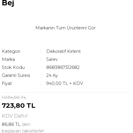
Bej
Markanın Tüm Ürünlerini Gör
Kategori
Dekoratif Kırlent
Marka
Sarev
Stok Kodu
8683867512682
Garanti Süresi
24 Ay
Fiyat
940,00 TL + KDV
1.034,00 TL
723,80 TL
KDV
Dahil
86,86 TL
den
başlayan taksitlerle!