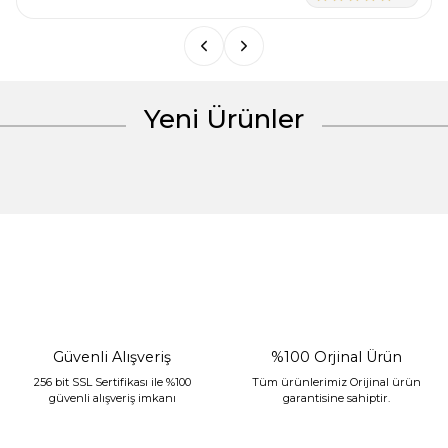
Bu ürüne benzer farklı alternatifler olmalı.
Yeni Ürünler
Gönder
%30 İndirim
Güvenli Alışveriş
%100 Orjinal Ürün
256 bit SSL Sertifikası ile %100
Tüm ürünlerimiz Orijinal ürün
güvenli alışveriş imkanı
garantisine sahiptir.