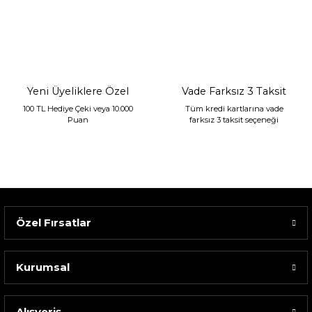
Sarev Jahara Yatak Örtüsü Çift Kişilik Mint
2.400,00 TL
1.680,00 TL
Yeni Üyeliklere Özel
Vade Farksız 3 Taksit
100 TL Hediye Çeki veya 10.000
Tüm kredi kartlarına vade
Puan
farksız 3 taksit seçeneği
Özel Fırsatlar
Kurumsal
Alışveriş