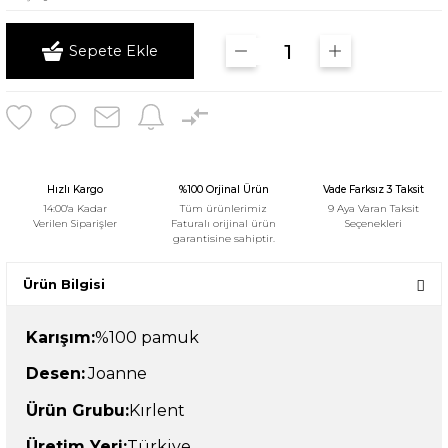
Sepete Ekle
Hızlı Kargo
%100 Orjinal Ürün
Vade Farksız 3 Taksit
14:00'a Kadar
Tüm ürünlerimiz
9 Aya Varan Taksit
Verilen Siparişler
Faturalı orijinal ürün
Seçenekleri
garantisine sahiptir.
Ürün Bilgisi
Karışım:
%100 pamuk
Desen:
Joanne
Ürün Grubu:
Kırlent
Üretim Yeri:
Türkiye