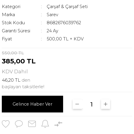
Kategori
Çarşaf & Çarşaf Seti
Marka
Sarev
Stok Kodu
8682676039762
Garanti Süresi
24 Ay
Fiyat
500,00 TL + KDV
550,00 TL
385,00 TL
KDV
Dahil
46,20 TL
den
başlayan taksitlerle!
Gelince Haber Ver