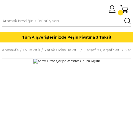
Tüm Alışverişlerinizde Peşin Fiyatına 3 Taksit
Anasayfa
Ev Tekstili
Yatak Odası Tekstili
Çarşaf & Çarşaf Seti
Sare