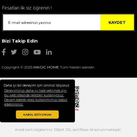
Fırsatları ilk siz öğrenin !
KAYDET
Bizi Takip Edin
Copyright © 2025
MAGIC HOME
Tüm hakları saklıdır.
Daha iyi bir deneyim için izninizi istiyoruz.
Deneyiminizi daha iyi hale getirmek için
bu web sitesinde çerezleri kullanıyoruz.
Devam ederek çerez kullanımımızı kabul
Selim Dekor Chain 15x20 Çerçeve Vizon
edebilirsiniz.
1.595,00 TL
KABUL EDİYORUM
Kredi kartı bilgileriniz 256bit SSL sertifikası ile korunmaktadır.