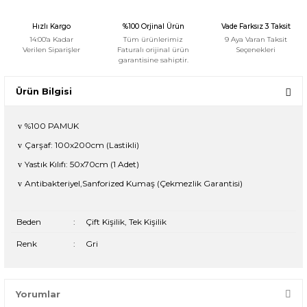
Hızlı Kargo
%100 Orjinal Ürün
Vade Farksız 3 Taksit
14:00'a Kadar
Tüm ürünlerimiz
9 Aya Varan Taksit
Verilen Siparişler
Faturalı orijinal ürün
Seçenekleri
garantisine sahiptir.
Ürün Bilgisi
%100 PAMUK
v
Çarşaf: 100x200cm (Lastikli)
v
Yastık Kılıfı: 50x70cm (1 Adet)
v
Antibakteriyel,Sanforized Kumaş (Çekmezlik Garantisi)
v
Beden
:
Çift Kişilik, Tek Kişilik
Renk
:
Gri
Yorumlar