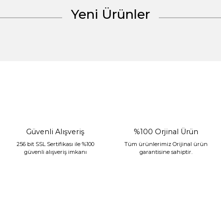
Yeni Ürünler
Gönder
%30 İndirim
Güvenli Alışveriş
%100 Orjinal Ürün
256 bit SSL Sertifikası ile %100
Tüm ürünlerimiz Orijinal ürün
güvenli alışveriş imkanı
garantisine sahiptir.
Sarev Jahara Yatak Örtüsü Çift Kişilik Mint
2.400,00 TL
1.680,00 TL