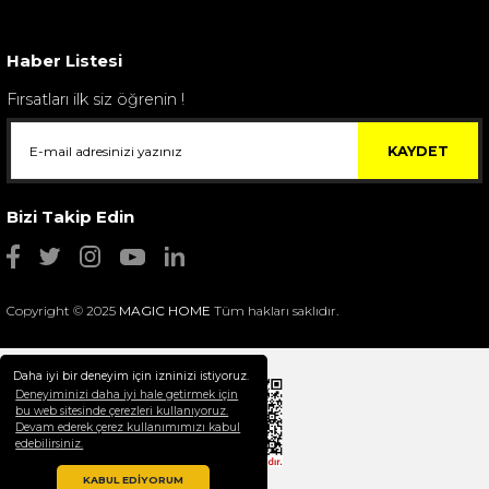
4.400,00 TL
Haber Listesi
Fırsatları ilk siz öğrenin !
KAYDET
Bizi Takip Edin
Copyright © 2025
MAGIC HOME
Tüm hakları saklıdır.
Daha iyi bir deneyim için izninizi istiyoruz.
Deneyiminizi daha iyi hale getirmek için
bu web sitesinde çerezleri kullanıyoruz.
Devam ederek çerez kullanımımızı kabul
Selim Dekor Chain 15x20 Çerçeve Vizon
edebilirsiniz.
1.595,00 TL
KABUL EDİYORUM