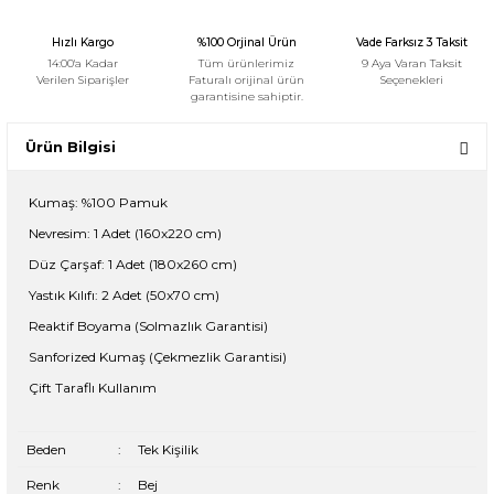
Hızlı Kargo
%100 Orjinal Ürün
Vade Farksız 3 Taksit
14:00'a Kadar
Tüm ürünlerimiz
9 Aya Varan Taksit
Verilen Siparişler
Faturalı orijinal ürün
Seçenekleri
garantisine sahiptir.
Ürün Bilgisi
Kumaş: %100 Pamuk
Nevresim: 1 Adet (160x220 cm)
Düz Çarşaf: 1 Adet (180x260 cm)
Yastık Kılıfı: 2 Adet (50x70 cm)
Reaktif Boyama (Solmazlık Garantisi)
Sanforized Kumaş (Çekmezlik Garantisi)
Çift Taraflı Kullanım
Beden
:
Tek Kişilik
Renk
:
Bej