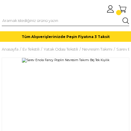
Tüm Alışverişlerinizde Peşin Fiyatına 3 Taksit
Anasayfa
Ev Tekstili
Yatak Odası Tekstili
Nevresim Takımı
Sarev En