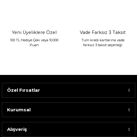
2.400,00 TL
1.680,00 TL
Yeni Üyeliklere Özel
Vade Farksız 3 Taksit
100 TL Hediye Çeki veya 10.000
Tüm kredi kartlarına vade
Puan
farksız 3 taksit seçeneği
Özel Fırsatlar
Kurumsal
Alışveriş
Sarev Elfıda Flanel Nevresim Takımı Çift Kişili...