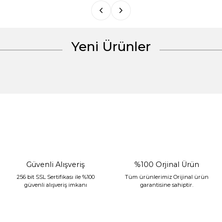
Yeni Ürünler
Gönder
%30 İndirim
Güvenli Alışveriş
%100 Orjinal Ürün
256 bit SSL Sertifikası ile %100
Tüm ürünlerimiz Orijinal ürün
güvenli alışveriş imkanı
garantisine sahiptir.
Sarev Jahara Yatak Örtüsü Çift Kişilik Mint