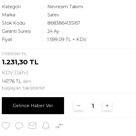
Kategori
Nevresim Takımı
Marka
Sarev
Stok Kodu
8683864135167
Garanti Süresi
24 Ay
Fiyat
1.599,09 TL + KDV
1.759,00 TL
1.231,30 TL
KDV
Dahil
147,76 TL
den
başlayan taksitlerle!
Gelince Haber Ver