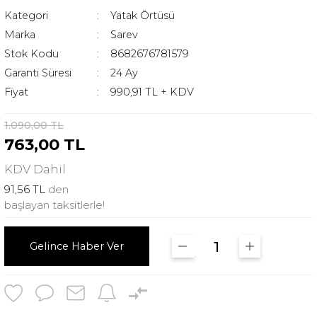
Kategori
Yatak Örtüsü
Marka
Sarev
Stok Kodu
8682676781579
Garanti Süresi
24 Ay
Fiyat
990,91 TL + KDV
1.090,00 TL
763,00 TL
KDV
Dahil
91,56 TL
den
başlayan taksitlerle!
Gelince Haber Ver