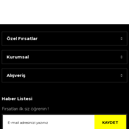
Özel Fırsatlar
Kurumsal
Alışveriş
Sarev Elfıda Flanel Nevresim Takımı Çift Kişili...
4.400,00 TL
Haber Listesi
Fırsatları ilk siz öğrenin !
KAYDET