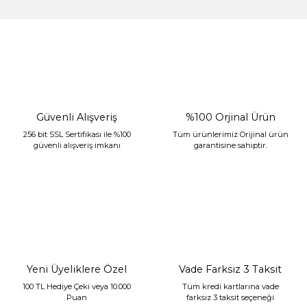
%30 İndirim
Güvenli Alışveriş
%100 Orjinal Ürün
256 bit SSL Sertifikası ile %100
Tüm ürünlerimiz Orijinal ürün
güvenli alışveriş imkanı
garantisine sahiptir.
Sarev Jahara Yatak Örtüsü Çift Kişilik Mint
2.400,00 TL
1.680,00 TL
Yeni Üyeliklere Özel
Vade Farksız 3 Taksit
100 TL Hediye Çeki veya 10.000
Tüm kredi kartlarına vade
Puan
farksız 3 taksit seçeneği