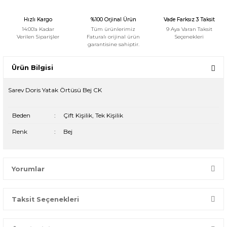
Hızlı Kargo
%100 Orjinal Ürün
Vade Farksız 3 Taksit
14:00'a Kadar
Tüm ürünlerimiz
9 Aya Varan Taksit
Verilen Siparişler
Faturalı orijinal ürün
Seçenekleri
garantisine sahiptir.
Ürün Bilgisi
Sarev Doris Yatak Örtüsü Bej CK
Beden
:
Çift Kişilik, Tek Kişilik
Renk
:
Bej
Yorumlar
Taksit Seçenekleri
Bir dakikanızı ayırın, yorumunuzla başkalarının doğru seçim
yapmasına yardımcı olun.