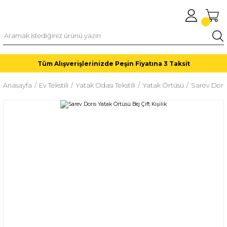
Tüm Alışverişlerinizde Peşin Fiyatına 3 Taksit
Anasayfa
Ev Tekstili
Yatak Odası Tekstili
Yatak Örtüsü
Sarev Doris